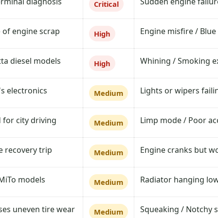
erminal diagnosis.
Sudden engine failur
Critical
e of engine scrap.
Engine misfire / Blu
High
ta diesel models.
Whining / Smoking e
High
s electronics.
Lights or wipers faili
Medium
r city driving.
Limp mode / Poor ac
Medium
 recovery trip.
Engine cranks but wo
Medium
MiTo models.
Radiator hanging low
Medium
es uneven tire wear.
Squeaking / Notchy s
Medium