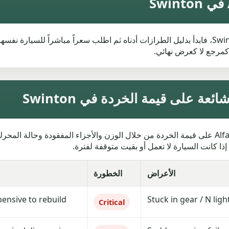
أدناه ثم اطلب سعراً مباشراً للسيارة نفسها. تتغير القيم حسب الوزن والحالة والأجزاء المفقودة
وسهولة الوصول عند ال
خلال الوزن والأجزاء المفقودة وحالة المحرك وسهولة الوصول عند الجمع. راجع النقاط أدناه قبل
الخطورة
الأعراض
nsive to rebuild.
Stuck in gear / N ligh
Critical