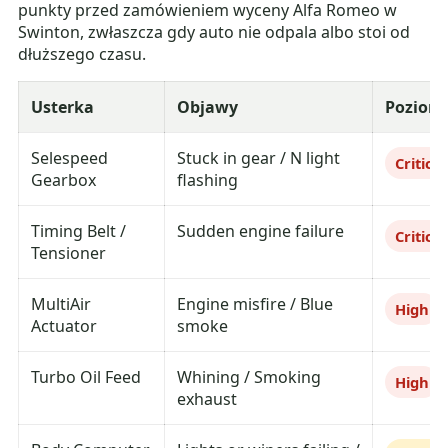
punkty przed zamówieniem wyceny Alfa Romeo w
Swinton, zwłaszcza gdy auto nie odpala albo stoi od
dłuższego czasu.
Usterka
Objawy
Poziom
Selespeed
Stuck in gear / N light
Critical
Gearbox
flashing
Timing Belt /
Sudden engine failure
Critical
Tensioner
MultiAir
Engine misfire / Blue
High
Actuator
smoke
Turbo Oil Feed
Whining / Smoking
High
exhaust