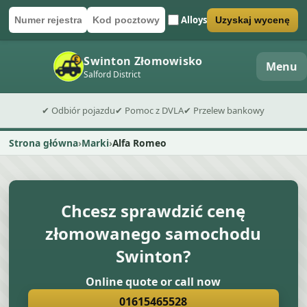
Alloys
Uzyskaj wycenę
Numer rejestracyjny
Kod pocztowy
Wyślij formularz wyceny
Swinton Złomowisko
Menu
Salford District
✔ Odbiór pojazdu
✔ Pomoc z DVLA
✔ Przelew bankowy
Strona główna
Marki
Alfa Romeo
Chcesz sprawdzić cenę
złomowanego samochodu
Swinton?
Online quote or call now
01615465528