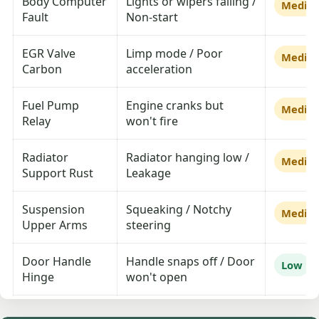
Body Computer
Lights or wipers failing /
Mediu
Fault
Non-start
EGR Valve
Limp mode / Poor
Mediu
Carbon
acceleration
Fuel Pump
Engine cranks but
Mediu
Relay
won't fire
Radiator
Radiator hanging low /
Mediu
Support Rust
Leakage
Suspension
Squeaking / Notchy
Mediu
Upper Arms
steering
Door Handle
Handle snaps off / Door
Low
Hinge
won't open