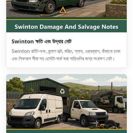
Swinton ক্ষতি এবং উদ্ধার নোট
Swinton রাইট-অফ, ক্র্যাশ ফল্ট, মরিচা, গ্লাস, এয়ারব্যাগ, বাঁকানো চাকা
এবং পিকআপ সীমা সহ এস্টেট-পার্ক করা গাড়িগুলির জন্য সংরক্ষণ নোট।