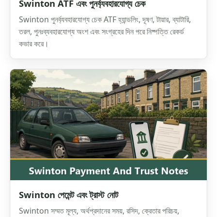
Swinton ATF এবং পুনর্ব্যবহারযোগ্য চেক
Swinton পুনর্ব্যবহারযোগ্য চেক ATF হ্যান্ডলিং, দূষণ, টায়ার, ব্যাটারি,
তরল, পুনঃব্যবহারযোগ্য অংশ এবং সংগ্রহের দিন পরে নিষ্পত্তি রেকর্ড
কভার করে।
Swinton পেমেন্ট এবং ট্রাস্ট নোট
Swinton সম্মত মূল্য, অর্থপ্রদানের সময়, রসিদ, ক্রেতার পরিচয়,