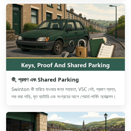
কী, প্রমাণ এবং Shared Parking
Swinton কী হারিয়ে যাওয়ার জন্য সহায়তা, V5C নেই, প্রমাণ প্রশ্ন,
লক করা গাড়ি, মৃত ব্যাটারি এবং সংগ্রহের আগে শেয়ার্ড-পার্কিং অ্যাক্সেস।