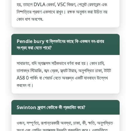
হয়, তাহলে DVLA রেকর্ড, V5C বিবরণ, পেমেন্ট রেফারেন্স এবং
নিষ্পত্তির প্রমাণ একসাথে রাখুন। রক্ষক অনুমান করা উচিত নয়
কোন ধাপ অবশেষ.
Pendle bury বা ক্লিফটনের কাছে কি একজন নন-রানার
সংগ্রহ করা যেতে পারে?
সাধারণত, যদি অ্যাক্সেস সঠিকভাবে বর্ণনা করা হয়। কোন চাবি,
তালাবদ্ধ স্টিয়ারিং, জব্দ ব্রেক, ফ্ল্যাট টায়ার, অনুপস্থিত চাকা, টাইট
A58 0 পার্কিং বা শেয়ার্ড বেতে অবরুদ্ধ একটি যানবাহন উল্লেখ
করবেন না।
Swinton স্ক্র্যাপ কোটকে কী প্রভাবিত করে?
ওজন, সম্পূর্ণতা, রূপান্তরকারী অবস্থা, চাকা, কী, ক্ষতি, অনুপস্থিত
অংশ এবং লোডিং অ্যাক্সেস উদ্ধৃতি প্রভাবিত করে। ওয়ার্ডলিতে