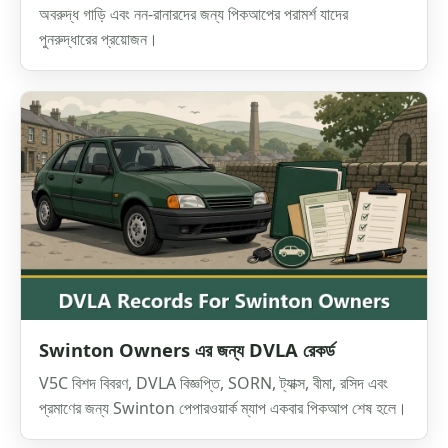
অবরুদ্ধ গাড়ি এবং নন-রানারদের জন্য পিকআপের পরামর্শ যাদের
পুনরুদ্ধারের প্রয়োজন।
Swinton Owners এর জন্য DVLA রেকর্ড
V5C বিশদ বিবরণ, DVLA বিজ্ঞপ্তি, SORN, ট্যাক্স, বীমা, রসিদ এবং
প্রমাণের জন্য Swinton পেপারওয়ার্ক ম্যাপ একবার পিকআপ শেষ হলে।