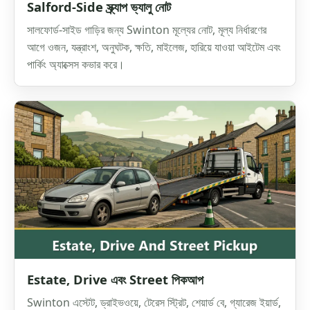
Salford-Side স্ক্র্যাপ ভ্যালু নোট
সালফোর্ড-সাইড গাড়ির জন্য Swinton মূল্যের নোট, মূল্য নির্ধারণের
আগে ওজন, যন্ত্রাংশ, অনুঘটক, ক্ষতি, মাইলেজ, হারিয়ে যাওয়া আইটেম এবং
পার্কিং অ্যাক্সেস কভার করে।
Estate, Drive এবং Street পিকআপ
Swinton এস্টেট, ড্রাইভওয়ে, টেরেস স্ট্রিট, শেয়ার্ড বে, গ্যারেজ ইয়ার্ড,