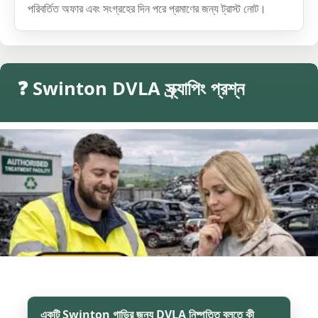
পরিবর্তিত অফার এবং সংগ্রহের দিন পরে প্রমাণের জন্য ট্রাস্ট নোট।
❓ Swinton DVLA স্ক্র্যাপিং প্রশ্ন
একটি Swinton গাড়ির জন্য DVLA নিষ্পত্তি বলতে কী