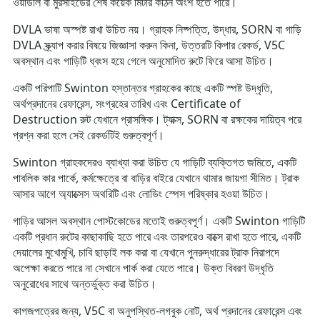
ওয়ার্ডলি বা মুরসাইডের শেষ কয়েক মিটার কঠিন অংশ হতে পারে।
DVLA ভাষা অস্পষ্ট রাখা উচিত নয়। গ্রাহক নিষ্পত্তি, উদ্ধার, SORN বা গাড়ি
DVLA স্ক্র্যাপ করার বিষয়ে জিজ্ঞাসা করুন কিনা, উত্তরটি কিপার রেকর্ড, V5C
অবস্থান এবং গাড়িটি ধ্বংস হয়ে গেলে অনুমোদিত রুটে ফিরে আসা উচিত।
একটি পরিপাটি Swinton হস্তান্তর গ্রাহকের কাছে একটি স্পষ্ট উদ্ধৃতি,
অর্থপ্রদানের রেফারেন্স, সংগ্রহের তারিখ এবং Certificate of
Destruction রুট যেখানে প্রাসঙ্গিক। ট্যাক্স, SORN বা রক্ষকের দায়িত্ব পরে
প্রশ্ন করা হলে সেই রেকর্ডটিই গুরুত্বপূর্ণ।
Swinton গ্রাহকদেরও ব্যাখ্যা করা উচিত যে গাড়িটি ব্যক্তিগত জমিতে, একটি
পাবলিক কার পার্কে, কর্মক্ষেত্রে বা বাড়ির বাইরে যেখানে থামার জায়গা সীমিত। ট্রাক
আসার আগে অ্যাক্সেস অথরিটি এবং লোডিং স্পেস পরিষ্কার হওয়া উচিত।
গাড়ির আসল অবস্থান পোস্টকোডের মতোই গুরুত্বপূর্ণ। একটি Swinton গাড়িটি
একটি প্রধান রুটের কাছাকাছি হতে পারে এবং তারপরেও বাক্সে রাখা হতে পারে, একটি
দেয়ালের মুখোমুখি, চাবি ছাড়াই লক করা বা যেখানে পুনরুদ্ধারের ট্রাক নিরাপদে
অপেক্ষা করতে পারে না সেখানে পার্ক করা যেতে পারে। উক্ত বিবরণ উদ্ধৃতি
অনুরোধের সাথে অন্তর্ভুক্ত করা উচিত।
কাগজপত্রের জন্য, V5C বা অনুপস্থিত-লগবুক নোট, অর্থ প্রদানের রেফারেন্স এবং