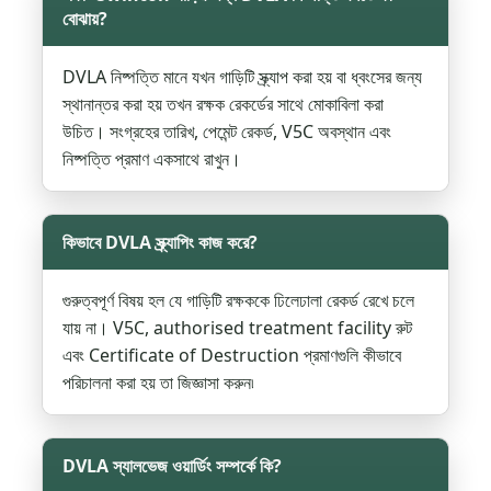
বোঝায়?
DVLA নিষ্পত্তি মানে যখন গাড়িটি স্ক্র্যাপ করা হয় বা ধ্বংসের জন্য
স্থানান্তর করা হয় তখন রক্ষক রেকর্ডের সাথে মোকাবিলা করা
উচিত। সংগ্রহের তারিখ, পেমেন্ট রেকর্ড, V5C অবস্থান এবং
নিষ্পত্তি প্রমাণ একসাথে রাখুন।
কিভাবে DVLA স্ক্র্যাপিং কাজ করে?
গুরুত্বপূর্ণ বিষয় হল যে গাড়িটি রক্ষককে ঢিলেঢালা রেকর্ড রেখে চলে
যায় না। V5C, authorised treatment facility রুট
এবং Certificate of Destruction প্রমাণগুলি কীভাবে
পরিচালনা করা হয় তা জিজ্ঞাসা করুন৷
DVLA স্যালভেজ ওয়ার্ডিং সম্পর্কে কি?