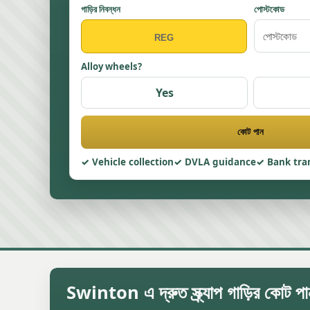
গাড়ির নিবন্ধন
পোস্টকোড
Alloy wheels?
Yes
কোট পান
Vehicle collection
DVLA guidance
Bank tra
Swinton এ দ্রুত স্ক্র্যাপ গাড়ির কোট পা