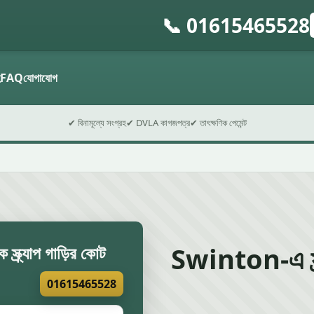
📞 01615465528
গ
ফ
হ
FAQ
যোগাযোগ
✔ বিনামূল্যে সংগ্রহ
✔ DVLA কাগজপত্র
✔ তাৎক্ষণিক পেমেন্ট
Swinton-এ স্ক্
্ক্র্যাপ গাড়ির কোট
01615465528