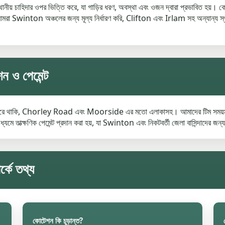
স্থানীয় চাহিদার ওপর ভিত্তি করে, যা গাড়ির ধরণ, অবস্থা এবং ওজন দ্বারা প্রভাবিত হয
 আমরা Swinton অঞ্চলের জন্য মূল্য নির্ধারণ করি, Clifton এবং Irlam সহ অন্যান্য স
 ও পেমেন্ট
্রদান করে থাকি, Chorley Road এবং Moorside এর মতো এলাকাসহ। আমাদের টিম সময়ম
্যমে তাত্ক্ষণিক পেমেন্ট প্রদান করা হয়, যা Swinton এবং নিকটবর্তী জেলা বাসিন্দাদের জন
্কে তথ্য
কোটেশন কি চূড়ান্ত?