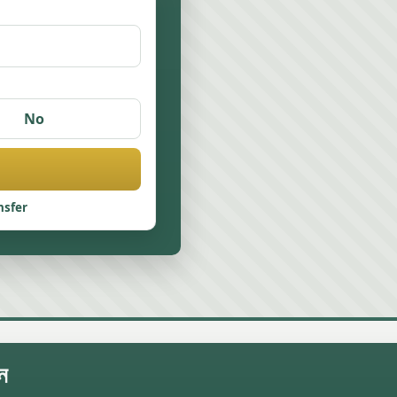
No
nsfer
ন