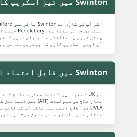
Swinton میں تیز اسکریپ کار کوٹیشن حاصل کریں
آپ اپنی اسکریپ گاڑی کا بہترین مقامی وی
Swinton میں قابل اعتماد اور قانونی اسکریپ کار ڈسپوزل
مجاز علاج کی سہولیا
DVLA کو اطلاع دیتے ہیں تاکہ آپ کو قا
جاتا ہے۔ یہ آپ کو ذہنی سکون دیتا ہے اور Swinton کے مقامی تقاضوں کی تعمیل کو یقینی بناتا ہے