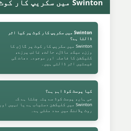
Swinton میں سکریپ کار کوٹ کے حقائق
Swinton میں سکریپ کار کوٹ پر کیا اثر
ڈالتا ہے؟
Swinton میں سکریپ کار کوٹ پر گاڑی کا
وزن، میک، ماڈل، حالت، غائب پرزے،
کلیکشن کا فاصلہ اور موجودہ دھات کی
قیمتیں اثر ڈالتی ہیں۔
کیا پوسٹ کوڈ اہم ہے؟
جی ہاں، پوسٹ کوڈ سے پتہ چلتا ہے کہ
Swinton میں کلیکشن دستیاب ہے یا نہیں اور
روٹ پلاننگ میں مدد ملتی ہے۔