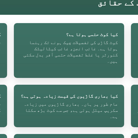
کیا کوٹ حتمی ہوتا ہے؟
ک
کوٹ گاڑی کی تفصیلات چیک ہونے تک رہنما
ج
ہوتا ہے۔ غائب انجن، غائب کیٹالیٹک
ع
کنورٹر یا غلط تفصیلات حتمی آفر بدل سکتی
م
ہیں۔
کیا بھاری گاڑیوں کی قیمت زیادہ ہوتی ہے؟
ک
عام طور پر ہاں۔ بھاری گاڑیوں میں زیادہ
سکریپ میٹل ہوتی ہے، جس سے کوٹ بڑھ سکتا
ک
ہے۔
ق