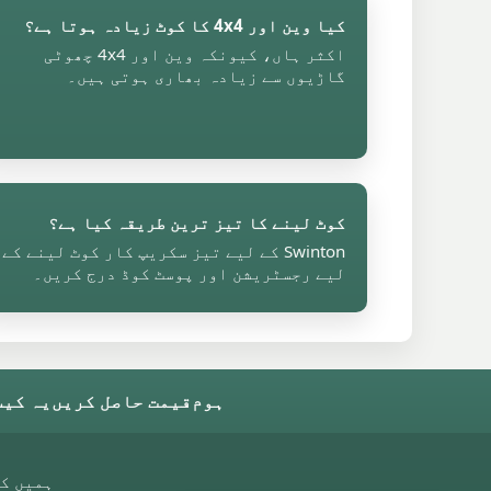
کیا وین اور 4x4 کا کوٹ زیادہ ہوتا ہے؟
اکثر ہاں، کیونکہ وین اور 4x4 چھوٹی
گاڑیوں سے زیادہ بھاری ہوتی ہیں۔
کوٹ لینے کا تیز ترین طریقہ کیا ہے؟
Swinton کے لیے تیز سکریپ کار کوٹ لینے کے
لیے رجسٹریشن اور پوسٹ کوڈ درج کریں۔
ہوم
قیمت حاصل کریں
یہ کیس
ہمیں ک