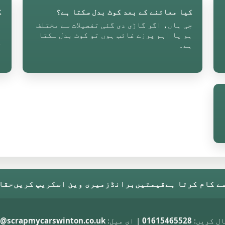
کیا معائنے کے بعد کوٹ بدل سکتا ہے؟
ک
ا
جی ہاں، اگر گاڑی دی گئی تفصیلات سے مختلف
ہو یا اہم پرزے غائب ہوں تو کوٹ بدل سکتا
ن
ہے۔
م
ے کام کرتا ہے
قیمتیں
برانڈز
میری وین اسکریپ کریں
حقائ
ال کریں:
01615465528
| ای میل:
@scrapmycarswinton.co.uk