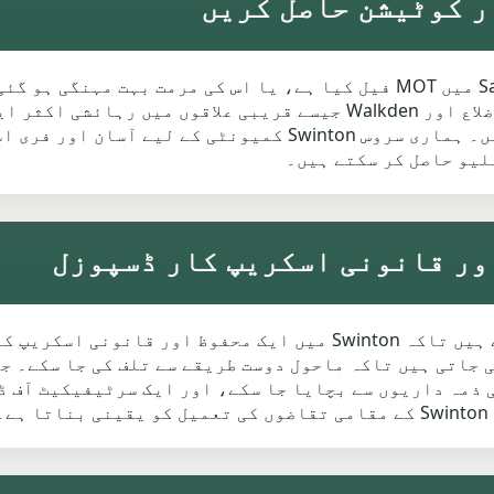
اگر آپ کی گاڑی نے Swinton یا قریبی Salford میں MOT فیل کیا ہے، یا اس ک
بہترین حل ہو سکتا ہے۔ Pendlebury جیسے اضلاع اور Walkden جیسے قریب
چلتی نہیں یا حفاظتی جانچ پاس نہیں کرتیں۔ ہماری سروس inton
لیو حاصل کر سکتے ہیں۔
ہم UK کے قوانین کے تحت سختی سے کام کرتے ہیں تاکہ Swinton میں ا
ت (ATF) میں ڈسمانٹل کی جاتی ہیں تاکہ ماحول دوست طریقے سے تلف کی ج
نونی ذمہ داریوں سے بچایا جا سکے، اور ایک سرٹیفیکیٹ آف
۔