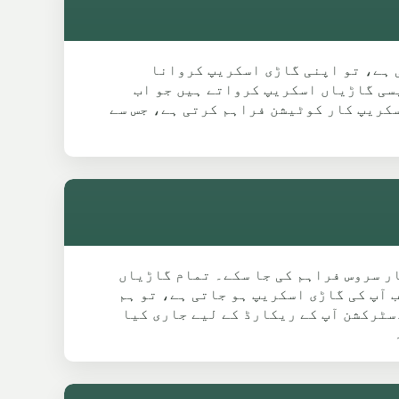
ی مرمت بہت مہنگی ہو گئی ہے، تو اپنی گاڑی اسکریپ کروانا
ی علاقوں میں رہائشی اکثر ایسی گاڑیاں اسکریپ کرواتے ہیں جو اب
Sw کمیونٹی کے لیے آسان اور فری اسکریپ کار کوٹیشن فراہم کرتی ہے، جس سے
یک محفوظ اور قانونی اسکریپ کار سروس فراہم کی جا سکے۔ تمام گاڑیاں
ا سکے۔ جب آپ کی گاڑی اسکریپ ہو جاتی ہے، تو ہم
 ڈسٹرکشن آپ کے ریکارڈ کے لیے جاری کیا