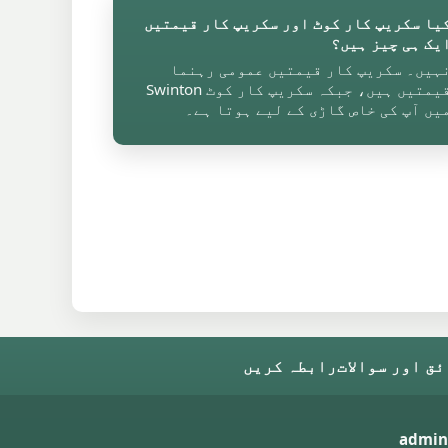
یا سکریپ کار کوٹ اور سکریپ کار قیمتیں
یک ہی چیز ہیں؟
ہیں۔ سکریپ کار قیمتیں عمومی رہنما
قیمتیں ہیں، جبکہ سکریپ کار کوٹ Swinton
یں آپ کی خاص گاڑی کے لیے ہوتا ہے۔
ق اور سوالات
رابطہ کریں
admin