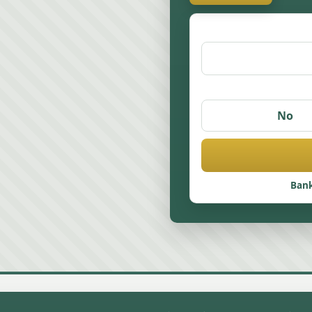
No
Bank