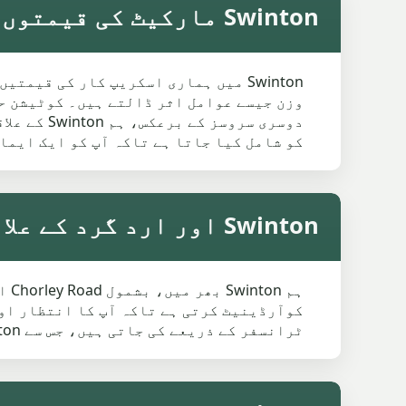
Swinton مارکیٹ کی قیمتوں کی بنیاد پر شفاف قیمتیں
Swinton میں ہماری اسکریپ کار کی ق
وزن جیسے عوامل اثر ڈالتے ہیں۔ کوٹیشن حا
کو شامل کیا جاتا ہے تاکہ آپ کو ایک ایما
Swinton اور ارد گرد کے علاقوں میں فوری جمع اور ادائیگی
کوآرڈینیٹ کرتی ہے تاکہ آپ کا انتظار اور
ٹرانسفر کے ذریعے کی جاتی ہیں، جس سے Swinton اور قریبی اضلاع کے رہائشیوں کے لیے پورا عمل آسان اور موثر ہو جاتا ہے۔