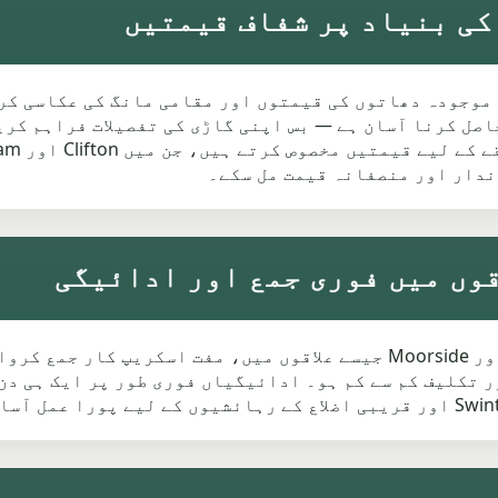
یمتیں موجودہ دھاتوں کی قیمتوں اور مقامی مانگ کی عکاسی 
صل کرنا آسان ہے — بس اپنی گاڑی کی تفصیلات فراہم کر
ندار اور منصفانہ قیمت مل سکے۔
ہم Swinton بھر میں، بشمول Chorley Road اور Moorside جیسے علاقوں میں، م
 تکلیف کم سے کم ہو۔ ادائیگیاں فوری طور پر ایک ہی دن