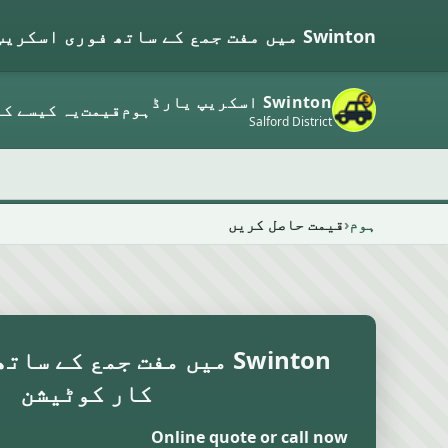
Swinton میں مفت جمع کے ساتھ فوری اسکریپ کار کوٹیشن
Swinton اسکریپ یارڈ
ہوم
قیمت
یہ کیسے کا
Salford District
ہوم
قیمت حاصل کریں
Swinton میں مفت جمع کے س
کار کوٹیشن
Online quote or call now