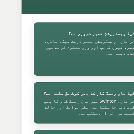
یا رجسٹریشن نمبر ضروری ہے؟
ی ہاں، رجسٹریشن نمبر درست میک، ماڈل،
مر، فیول ٹائپ اور وزن معلوم کرنے میں
دد دیتا ہے۔
یا نان رننگ کار کا بھی کوٹ مل سکتا ہے؟
جی ہاں، Swinton میں نان رننگ کار کا بھی
وٹ دیا جا سکتا ہے، مگر لوڈنگ اور حالت
یمت پر اثر ڈال سکتی ہے۔