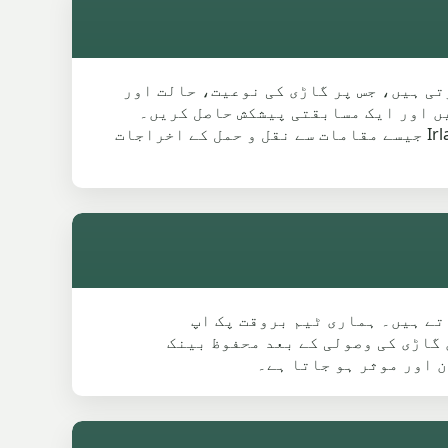
کرتی ہیں، جس پر گاڑی کی نوعیت، حالت اور
یں اور ایک مسابقتی پیشکش حاصل کریں۔
دوسری سروسز کے برعکس، ہم Swinton کے علاقے کے لیے قیمتیں مخصوص کرتے ہیں، جن میں Clifton اور Irlam جیسے مقامات سے نقل و حمل کے اخراجات
فت اسکریپ کار جمع کرواتے ہیں۔ ہماری ٹیم بروقت پک اپ
 گاڑی کی وصولی کے بعد محفوظ بینک