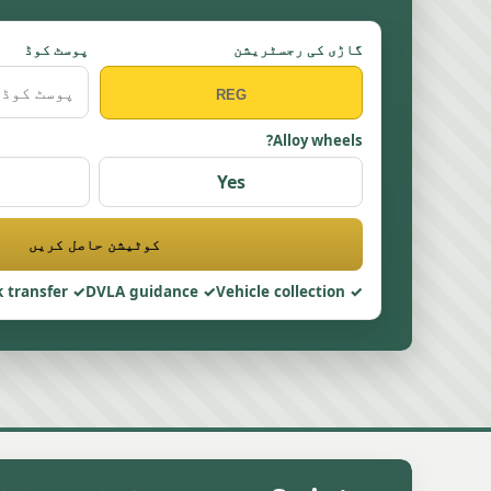
گاڑی کی رجسٹریشن
پوسٹ کوڈ
Alloy wheels?
Yes
کوٹیشن حاصل کریں
 transfer
DVLA guidance
Vehicle collection