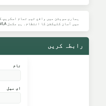
ہماری سویٹن میں واقع ٹیم تمام اسکریپ کا
میں آسان کلیکشن کا انتظام۔ ہم مکمل DVLA کاغذات کا بندوبست کرتے ہیں تاکہ عمل بغیر کسی دشواری کے مکمل ہو سکے۔
رابطہ کریں
نام
ای میل