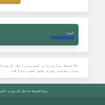
فون:
01615465528
بلا جھجک ہماری ماہر ٹیم سے رابطہ کریں ج
یہاں موجود ہیں، بغیر کسی دباؤ کے۔
ہوم
قیمت حاصل کریں
یہ کیس