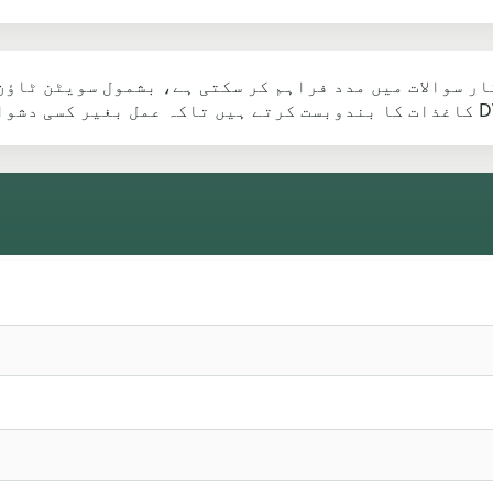
ر سوالات میں مدد فراہم کر سکتی ہے، بشمول سویٹن ٹاؤن