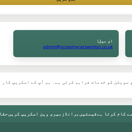
ای میل:
admin@scrapmycarswinton.co.uk
و سویٹن کو خدمات فراہم کرتی ہے۔ ہم آپ کے اسکریپ کار 
ے کام کرتا ہے
قیمتیں
برانڈز
میری وین اسکریپ کریں
حقائ