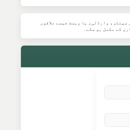
 سینٹر، وارڈلی، یا ویسٹ جیسے علاقوں