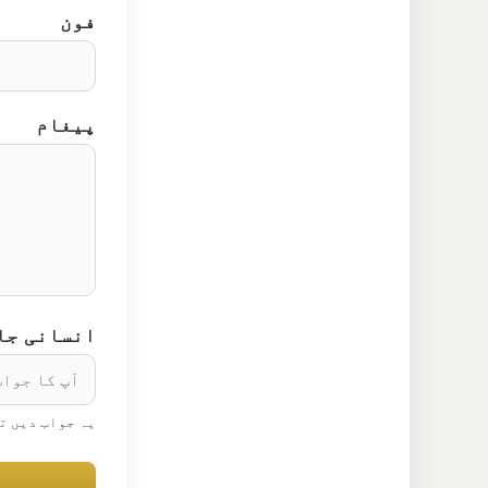
فون
پیغام
انسانی جانچ: 
یہ جواب دیں ت