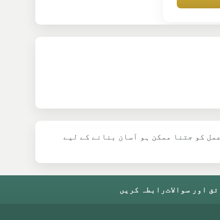
عمل کو جتنا ممکن ہو آسان بنانے کے لیے
ق اور سوالات
رابطہ کریں