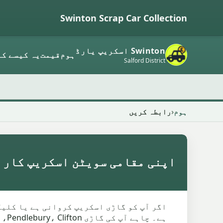
Swinton Scrap Car Collection
Swinton اسکریپ یارڈ
ہوم
قیمت
یہ کیسے کا
Salford District
ہوم
رابطہ کریں
اپنی مقامی سویٹن اسکریپ کار 
اگر آپ کو گاڑی اسکریپ کروانی ہے یا کلیک
ہے۔ چاہے آپ کی گاڑی Pendlebury، Clifton، یا Moorside میں ہو، ہم آسان مدد فراہم کرتے ہیں۔