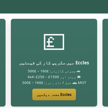
💷
Eccles میں سکریپ کار کی قیمتیں
y
🚗 چھوٹی گاڑیاں: £160 – £500
🚐 وینز اور 4x4: £250 – £1500
🛻 MOT فیل / نان رنرز: £160 – £500
Eccles صفحہ دیکھیں