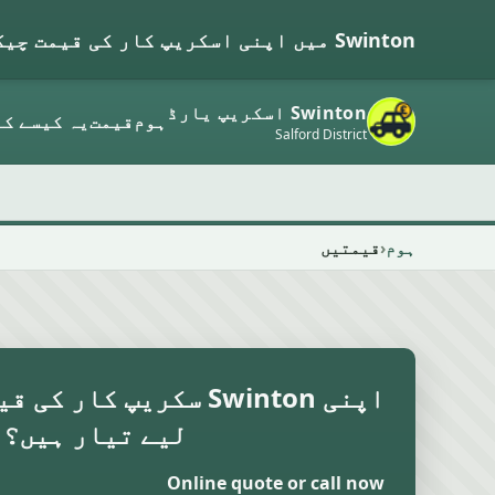
Swinton میں اپنی اسکریپ کار کی قیمت چیک کریں۔
Swinton اسکریپ یارڈ
ہوم
قیمت
یہ کیسے کا
Salford District
ہوم
قیمتیں
اپنی Swinton سکریپ کار
لیے تیار ہیں؟
Online quote or call now