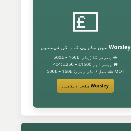
💷
Worsley میں سکریپ کار کی قیمتیں
🚗 چھوٹی گاڑیاں: £160 – £500
🚐 وینز اور 4x4: £250 – £1500
🛻 MOT فیل / نان رنرز: £160 – £500
Worsley صفحہ دیکھیں