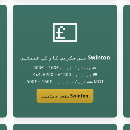
💷
Swinton میں سکریپ کار کی قیمتیں
🚗 چھوٹی گاڑیاں: £160 – £500
🚐 وینز اور 4x4: £250 – £1500
🛻 MOT فیل / نان رنرز: £160 – £500
Swinton صفحہ دیکھیں