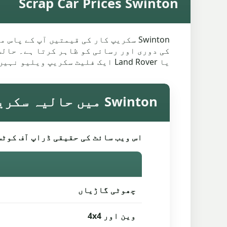
Scrap Car Prices Swinton
Swinton سکریپ کار کی قیمتیں آپ کے 
یا Land Rover ایک فلیٹ سکریپ ویلیو نہیں ہے۔ اقتباس میں اصل گاڑی اور مقامی جمع کرنے والے حقائق کو ایک ساتھ استعمال کرنا چاہیے۔
Swinton میں حالیہ سکریپ گاڑی کی قیمتیں
اس ویب سائٹ کی حقیقی ڈراپ آف کوٹس
چھوٹی گاڑیاں
وین اور 4x4