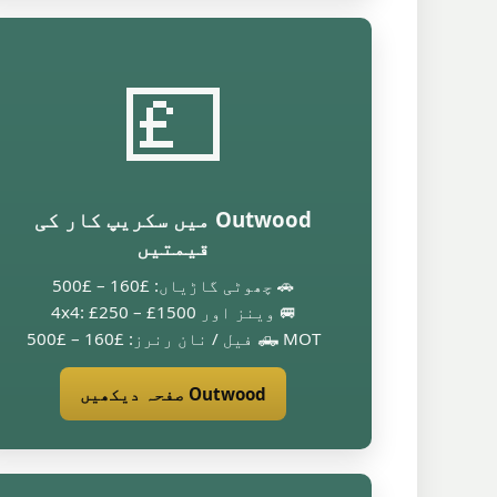
💷
Outwood میں سکریپ کار کی
قیمتیں
🚗 چھوٹی گاڑیاں: £160 – £500
🚐 وینز اور 4x4: £250 – £1500
🛻 MOT فیل / نان رنرز: £160 – £500
Outwood صفحہ دیکھیں