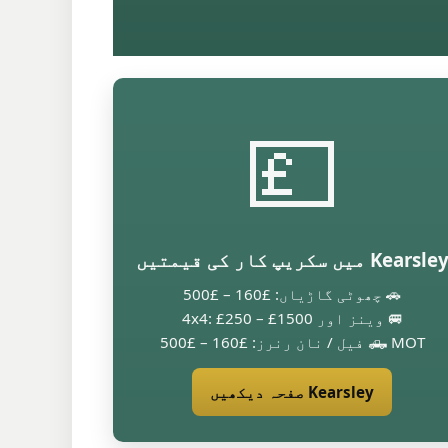
💷
Kearsle میں سکریپ کار کی قیمتیں
🚗 چھوٹی گاڑیاں: £160 – £500
🚐 وینز اور 4x4: £250 – £1500
🛻 MOT فیل / نان رنرز: £160 – £500
Kearsley صفحہ دیکھیں