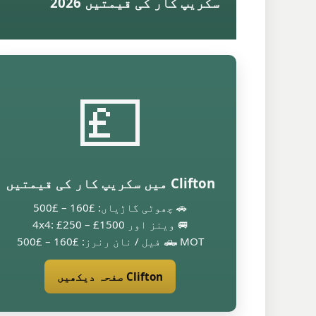
سکریپ کار کی قیمتیں 2026
💷
Clifton میں سکریپ کار کی قیمتیں
🚗 چھوٹی گاڑیاں: £160 – £500
🚐 وینز اور 4x4: £250 – £1500
🛻 MOT فیل / نان رنرز: £160 – £500
Clifton صفحہ دیکھیں