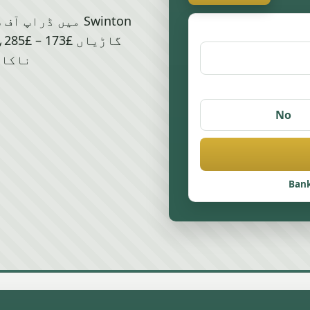
Swinton میں ڈرا
ناکام گا
No
Bank