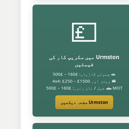
💷
Urmston میں سکریپ کار کی
قیمتیں
🚗 چھوٹی گاڑیاں: £160 – £500
🚐 وینز اور 4x4: £250 – £1500
🛻 MOT فیل / نان رنرز: £160 – £500
Urmston صفحہ دیکھیں