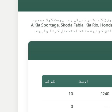
ر وزن کے اشارے دیتی ہے۔ پوسٹ کوڈ مجموعہ
ائی کو ظاہر کرتا ہے۔ حالت بتاتی ہے کہ آیا کار مکمل اور قابل بازیافت ہے۔ A Kia Sportage, Skoda Fabia, Kia Rio, Honda Jazz
اوسط
کوٹس
10
£240
0
—