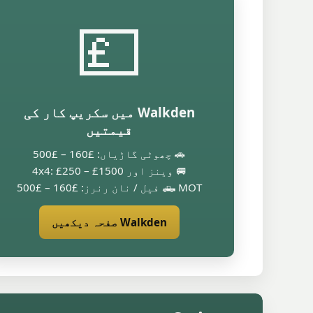
💷
Walkden میں سکریپ کار کی
قیمتیں
🚗 چھوٹی گاڑیاں: £160 – £500
🚐 وینز اور 4x4: £250 – £1500
🛻 MOT فیل / نان رنرز: £160 – £500
Walkden صفحہ دیکھیں