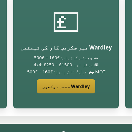
💷
Wardley میں سکریپ کار کی قیمتیں
🚗 چھوٹی گاڑیاں: £160 – £500
🚐 وینز اور 4x4: £250 – £1500
🛻 MOT فیل / نان رنرز: £160 – £500
Wardley صفحہ دیکھیں