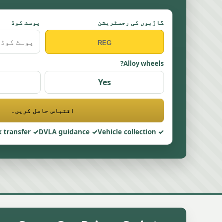
گاڑیوں کی رجسٹریشن
پوسٹ کوڈ
Alloy wheels?
Yes
اقتباس حاصل کریں۔
 transfer
DVLA guidance
Vehicle collection