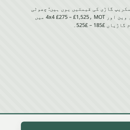
پ آف سکریپ گاڑی کی قیمتیں یوں ہیں: چھوٹی
گاڑیاں £173 – £285، وین اور 4x4 £275 – £1,525، MOT میں
ڑیاں £185 – £525۔