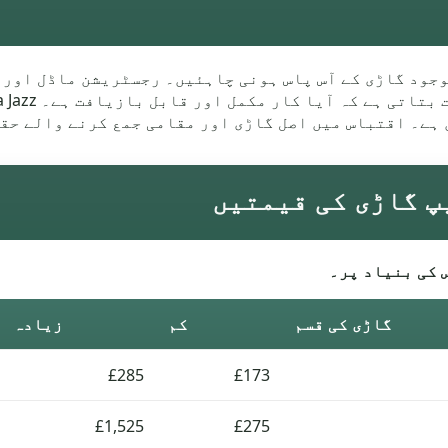
پاس موجود گاڑی کے آس پاس ہونی چاہئیں۔ رجسٹریشن ماڈل او
کی دوری اور رس
 کی بنیاد پر۔
گاڑی کی قسم
کم
زیادہ
£285
£173
£1,525
£275