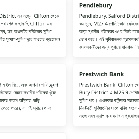
Pendlebury
District এর মধ্যে, Clifton থেকে
Pendlebury, Salford District-
া প্রায়শই কাছাকাছি Clifton এর
কম দূরে, M27 4 পোস্টকোড সেক্টরের অন্ত
্য, দুই অঞ্চলটির ঘনিষ্ঠতার সুবিধা
জন্য স্থানীয় পরিষেবার ওপর নির্ভর কর
য় সুযোগ-সুবিধা দূরে যাওয়ার প্রয়োজন
ভোগ করে। এই সুবিধাজনক প্রবেশপ
বসবাসকারীদের জন্য পুরানো যানবাহন 
Prestwich Bank
ইল নিচে, এবং আপনার গাড়ি স্ক্র্যাপ
Prestwich Bank, Clifton থেকে প্র
 সেক্টরে স্থানীয় পরিষেবা খুঁজে
Bury District-এ M25 9 পোস্টকোড সে
 কারণে বাসিন্দারা গাড়ি
সুবিধা পায়। এখানকার বাসিন্দারা সরল
পেতে পারেন, যা এই স্থানে থাকা
নিকটবর্তী সুবিধাগুলির সাথে ঘনিষ্ঠ 
সহজ সরল স্ক্র্যাপ কার সমাধান প্রয়