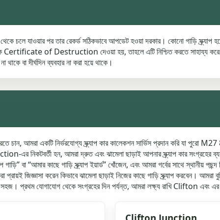
কাছ থেকে চলে যাওয়ার পর তার রেকর্ড সঠিকভাবে আপডেট হওয়া দরকার। কোনো গাড়ি স্ক্র্যা
ficate of Destruction দেওয়া হয়, তাহলে এটি নিশ্চিত করতে সাহায্য করে যে গাড়
 না থাকে বা দীর্ঘদিন ব্যবহার না করা হয়ে থাকে।
তে চান, আমরা একটি নির্ভরযোগ্য স্ক্র্যাপ কার কালেকশন সার্ভিস প্রদান করি যা পুরো M27
ion-এর নিকটবর্তী হন, আমরা দ্রুত এবং ঝামেলা ছাড়াই আপনার স্ক্র্যাপ কার সংগ্রহে
প গাড়ি” বা “আমার কাছে গাড়ি স্ক্র্যাপ ইয়ার্ড” খোঁজেন, এবং আমরা গর্বের সাথে স্থানীয
রায়ই জিজ্ঞাসা করেন কিভাবে ঝামেলা ছাড়াই নিজের কাছে গাড়ি স্ক্র্যাপ করবেন। আমরা বুঝি 
জ। প্রথম যোগাযোগ থেকে সংগ্রহের দিন পর্যন্ত, আমরা লক্ষ্য রাখি Clifton এবং এর আ
Clifton Junction