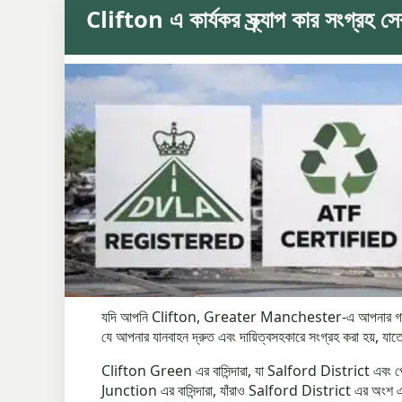
Clifton এ কার্যকর স্ক্র্যাপ কার সংগ্রহ সে
যদি আপনি Clifton, Greater Manchester-এ আপনার গাড়ি স্ক্র্য
যে আপনার যানবাহন দ্রুত এবং দায়িত্বসহকারে সংগ্রহ করা হয়, যাতে
Clifton Green এর বাসিন্দারা, যা Salford District এবং পোস্ট
Junction এর বাসিন্দারা, যাঁরাও Salford District এর অংশ এব