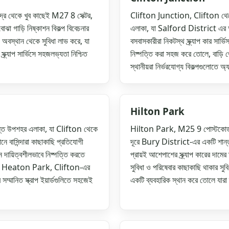
দ্র থেকে খুব কাছেই M27 8 সেক্টর,
Clifton Junction, Clifton থেকে ম
োঝা গাড়ি নিষ্কাশন বিকল্প বিবেচনার
এলাকা, যা Salford District এর 
অবস্থান থেকে সুবিধা লাভ করে, যা
বসবাসকারীরা নিকটস্থ স্ক্র্যাপ কার সার্ভি
র্যাপ সার্ভিসে সহজলভ্যতা নিশ্চিত
নিষ্পত্তি করা সহজ করে তোলে, বাড়ি 
স্থানীয়রা নির্ভরযোগ্য বিকল্পগুলোতে 
Hilton Park
ত উপশহর এলাকা, যা Clifton থেকে
Hilton Park, M25 9 পোস্টকোড সে
বাসিন্দারা কাছাকাছি প্রতিযোগী
দূরে Bury District-এর একটি শান্ত 
 দায়িত্বশীলভাবে নিষ্পত্তি করতে
প্রায়ই আশেপাশের স্ক্র্যাপ কারের দা
ক্ত Heaton Park, Clifton-এর
সুবিধা ও পরিষেবার কাছাকাছি থাকার
সম্মানিত স্ক্রাপ ইয়ার্ডগুলিতে সহজেই
একটি ব্যবহারিক স্থান করে তোলে যারা স্