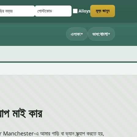
Alloys
মূল্য জানুন
ির নম্বর
্টকোড
জমা দিন
বাংলা
এলাকা
ভাষা:
▾
▾
যাপ মাই কার
anchester-এ আমার গাড়ি বা ভ্যান স্ক্র্যাপ করতে হয়,