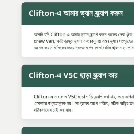
Clifton-এ আমার ভ্যান স্ক্র্যাপ করুন
আপনি যদি Clifton-এ আমার ভ্যান স্ক্র্যাপ করুন ধরনের সেবা খুঁজে
crew van, ক্ষতিগ্রস্ত ভ্যান এবং চালু নয় এমন ভ্যান সংগ্রহের জন্
অনেক ভ্যান মালিকের জন্য দ্রুততম পথ হলো রেজিস্ট্রেশন ও পোস্
Clifton-এ V5C ছাড়া স্ক্র্যাপ কার
Clifton-এ সাধারণত V5C ছাড়া গাড়ি স্ক্র্যাপ করা যায়, তবে আ
একেবারে বাধ্যতামূলক নয়। সংগ্রহের আগে পরিচয়, সঠিক গাড়ির তথ্
সঠিকভাবে যাচাই করা যায়।