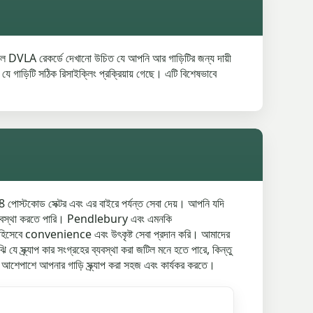
প হলে DVLA রেকর্ডে দেখানো উচিত যে আপনি আর গাড়িটির জন্য দায়ী
িটি সঠিক রিসাইক্লিং প্রক্রিয়ায় গেছে। এটি বিশেষভাবে
 8 পোস্টকোড সেক্টর এবং এর বাইরে পর্যন্ত সেবা দেয়। আপনি যদি
র ব্যবস্থা করতে পারি। Pendlebury এবং এমনকি
় পছন্দ হিসেবে convenience এবং উৎকৃষ্ট সেবা প্রদান করি। আমাদের
যে স্ক্র্যাপ কার সংগ্রহের ব্যবস্থা করা জটিল মনে হতে পারে, কিন্তু
শেপাশে আপনার গাড়ি স্ক্র্যাপ করা সহজ এবং কার্যকর করতে।