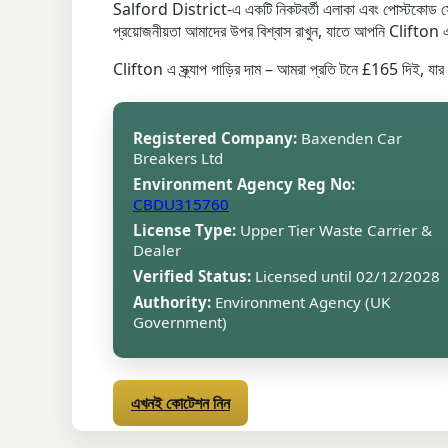
Salford District-এ একটি নিকটবর্তী এলাকা এবং পোস্টকোড সেক্টর 
প্রয়োজনীয়তা আমাদের উপর বিশ্বাস রাখুন, যাতে আপনি Clifton এবং
Clifton এ স্ক্র্যাপ গাড়ির দাম – আমরা প্রতি টনে £165 দিই, 
Registered Company:
Baxenden Car
Breakers Ltd
Environment Agency Reg No:
CBDU315760
License Type:
Upper Tier Waste Carrier &
Dealer
Verified Status:
Licensed until 02/12/2028
Authority:
Environment Agency (UK
Government)
এখনই কোটেশন নিন