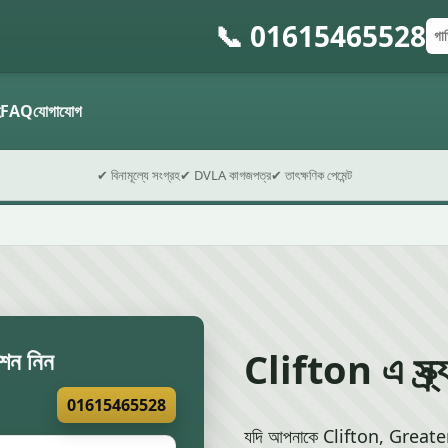
📞 01615465528
গাড়
পোস
ফর্ম 
হ
FAQ
যোগাযোগ
✔ বিনামূল্যে সংগ্রহ
✔ DVLA কাগজপত্র
✔ তাৎক্ষণিক পেমেন্ট
Clifton এ স্ক্র্
েশন নিন
01615465528
যদি আপনাকে Clifton, Greater M