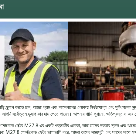
বা
াপ করতে চান, আমরা গ্রাম এবং আশেপাশের এলাকায় নির্ভরযোগ্য এবং সুবিধাজনক স্ক্র্যা
 আপনি সর্বোত্তম স্ক্র্যাপ কার দাম পেতে পারেন। আপনার গাড়ি পুরানো, ক্ষতিগ্রস্ত বা আর 
কোড সেক্টর M27 8 এর একটি শহরতলীর এলাকা, তারা তাদের দরজায় দ্রুত এবং ঝামেলামুক
ং M27 8 পোস্টকোড সেক্টর ভাগাভাগি করে, আমরা তাদের সময়সূচী এবং সময়ের সাথে সঙ্