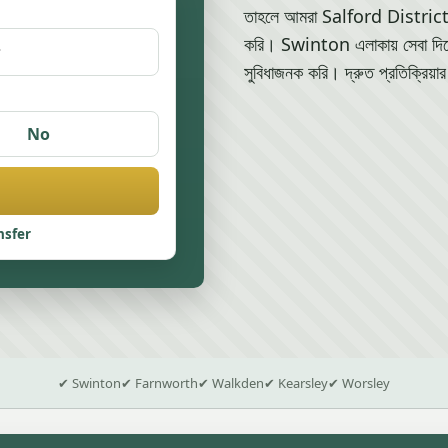
তাহলে আমরা Salford District জুড়
করি। Swinton এলাকায় সেবা দিয়
সুবিধাজনক করি। দ্রুত প্রতিক্রিয়ার
No
nsfer
✔ Swinton
✔ Farnworth
✔ Walkden
✔ Kearsley
✔ Worsley