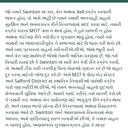
જો તમને Swinton માં કાર, વેન અથવા 4x4 સ્ક્રેપ કરવાની
જરૂર હોય, તો અમે અહીં છે તમને તમારી અનચાહી વાહનો
સુરક્ષિત અને અસરકારક રીતે નિકાળવામાં મદદ કરવા માટે. તમારી
સ્ક્રેપ કારના MOT પાસ ન થતાં હોય, તે હવે ચાલતી ન હોય
અથવા કોઈપણ રીતે ખરોપીટક નુકસાન થયું હોય, ત્યારે તમે
અમારી પર જવાબદારીપૂર્વક તે સંભાળવા માટે વિશ્વાસ કરી શકો છો.
અમે બધા પ્રકારના વાહનો સ્વીકારીએ છીએ, જેમાં જૂની કારો
અને વેન પણ શામેલ છે જેઓ તેમની અંતિમ ચરણમાં છે. જો તમે
વિચારી રહ્યાં છો કે Swinton માં મારી વેન કેવી રીતે સ્ક્રેપ કરવી,
તો અમારી ટીમ બધી તકલીફ વિના સેવાઓ પ્રદાન કરે છે જે વાહન
દૂર કરવા માટેનો બોજ દૂર કરે છે. અમે M27 6 પોસ્ટકોડ સેક્ટર
અને Salford District માં સ્થાનિક નિવાસીઓ પાસેથી સ્ક્રેપ
કારો પણ ખરીદીએ છીએ, જે તમને અનચાહી વાહનો છૂટકારો
મેળવવાની સુવિધા આપે છે. અમને પસંદ કરીને, તમે ખાતરી કરો છો
કે તમારી કાર અથવા વેન પર્યાવરણ માટે અનુકૂળ રીતે સ્ક્રેપ થાય
છે, અને તમામ ભાગો યોગ્ય રીતે નિકાળવામાં અથવા રિસાયકલ
કરવામાં આવે છે. Swinton અને આસપાસના વિસ્તારમાં સેવા
આપતા, અમે પ્રક્રિયાનું સરળ બનાવીએ છીએ, કે તમારું વાહન
ન ચાલતું હોય, અણમળતર નુકશાનગ્રસ્ત હોય કે માત્ર