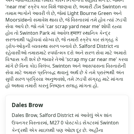
અને જવાબદારીથી તમારી કારને નિકાળતા સહાય મળે છે. જેમને
'near me' સ્ક્રેપ કાર વિશે જાણવા છે, અમારી ટીમ Swinton ના
તમામ ભાગોને આવરી લે છે, જેમાં Light Bourne Green અને
Moorsideનો સમાવેશ થાય છે, જે વિસ્તારમાં તમે હોવ ત્યાં ઝડપી
સેવા આપે છે. જો તમે 'car scrap yard near me' શોધી રહ્યા
હોવ તો Swinton Park માં આવેલ हमारा સ્થાનિક કેન્દ્ર
સરળતાથી પહોંચવાં યોગ્ય છે, જે તમારી સ્ક્રેપ કાર સંગ્રહ કે
ડ્રોપ-ઓફની વ્યવસ્થા સરળ બનાવે છે. Salford District ના
રહેવાસીઓ તમારામાટે સ્પર્ધાત્મક દરો અને સરળ સેવા માટે અમારો
વિશ્વાસ કરી શકે છે જ્યારે તેઓ 'scrap my car near me' કરવા
માંગે છે વિના કોઇ વિલંબ. Swinton અને આસપાસના વિસ્તારોની
સેવા માટે અમારું પ્રતિબદ્ધ થવાનું અર્થ છે કે તમે પ્રારંભથી અંત
સુધી સરળ પ્રક્રિયા અનુભવશો, તમે ઝડપી સંગ્રહ માટે માંગતા
હો અથવા તમારી કારનું નિષ્ણાત સલાહ માંગતા હો.
Dales Brow
Dales Brow, Salford District માં આવેલું એક શાંત
ઉપનગર વિસ્તારમાં, M27 0 પોસ્ટકોડ સેક્ટરમાં Swinton
કેન્દ્રથી એક માઇલથી પણ ઓછા દૂર છે. અહીંના