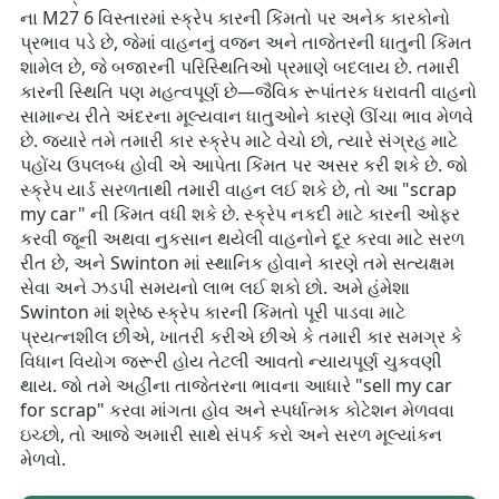
ના M27 6 વિસ્તારમાં સ્ક્રેપ કારની કિંમતો પર અનેક કારકોનો
પ્રભાવ પડે છે, જેમાં વાહનનું વજન અને તાજેતરની ધાતુની કિંમત
શામેલ છે, જે બજારની પરિસ્થિતિઓ પ્રમાણે બદલાય છે. તમારી
કારની સ્થિતિ પણ મહત્વપૂર્ણ છે—જૈવિક રૂપાંતરક ધરાવતી વાહનો
સામાન્ય રીતે અંદરના મૂલ્યવાન ધાતુઓને કારણે ઊંચા ભાવ મેળવે
છે. જ્યારે તમે તમારી કાર સ્ક્રેપ માટે વેચો છો, ત્યારે સંગ્રહ માટે
પહોંચ ઉપલબ્ધ હોવી એ આપેતા કિંમત પર અસર કરી શકે છે. જો
સ્ક્રેપ યાર્ડ સરળતાથી તમારી વાહન લઈ શકે છે, તો આ "scrap
my car" ની કિંમત વધી શકે છે. સ્ક્રેપ નકદી માટે કારની ઓફર
કરવી જૂની અથવા નુકસાન થયેલી વાહનોને દૂર કરવા માટે સરળ
રીત છે, અને Swinton માં સ્થાનિક હોવાને કારણે તમે સત્યક્ષમ
સેવા અને ઝડપી સમયનો લાભ લઈ શકો છો. અમે હંમેશા
Swinton માં શ્રેષ્ઠ સ્ક્રેપ કારની કિંમતો પૂરી પાડવા માટે
પ્રયત્નશીલ છીએ, ખાતરી કરીએ છીએ કે તમારી કાર સમગ્ર કે
વિધાન વિયોગ જરૂરી હોય તેટલી આવતો ન્યાયપૂર્ણ ચુકવણી
થાય. જો તમે અહીંના તાજેતરના ભાવના આધારે "sell my car
for scrap" કરવા માંગતા હોવ અને સ્પર્ધાત્મક કોટેશન મેળવવા
ઇચ્છો, તો આજે અમારી સાથે સંપર્ક કરો અને સરળ મૂલ્યાંકન
મેળવો.