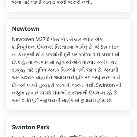
જેના માટે લાંબી યાત્રા કરવી જરૂરી નથી.
Newtown
Newtown M27 6 પોસ્ટકોડ સેક્ટર અંદર એક
શાંતિપૂર્વકના ઉપનગર વિસ્તારમાં આવેલું છે, જે Swinton
ના કેન્દ્રથી થોડા પગલાંની દૂરી પર Salford District માં
છે. શહેરના આ ભાગમાં રહેવાસીઓને વારંવાર સ્ક્રેપ કાર
સંગ્રહ માટે સુવિધાજનક વિકલ્પો મળી જાય છે, જેનાથી
અનાવશ્યક વાહનોને જવાબદારીપૂર્વક રદ કરવું સરળ બને
છે અને લાંબી મુસાફરી કરવાની જરૂર નથી. Swinton ની
નજીક હોવાને કારણે સેવાઓ સરળતાથી ઉપલબ્ધ રહે છે
અને શાંતિપૂર્ણ સમુદાયની માહોલમાં છુપાયેલ હોય છે.
Swinton Park