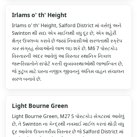
Irlams o' th' Height
Irlams o' th' Height, Salford District માં વસેલું અને
Swinton થી સદા એક માઈલથી વધુ દૂર છે, એક શહેરી
ક્ષેત્ર ઉપલબ્ધ કરાવે છે જ્યાં નિવાસીઓ સરળતાથી સ્ક્રેપ
કાર સંગ્રહ સેવાઓનો લાભ લઇ શકે છે. M6 7 પોસ્ટકોડ
વિસ્તારની અંદર આવેલું આ વિસ્તાર સ્થાનિક નિકાલ
જરૂરિયાતોને સપોર્ટ કરતી સુવ્યવસ્થાઓથી લાભાન્વિત છે,
જે કુટુંબ માટે ઘરના નજીક જીવનનું અંતિમ વાહન સંચાલન
સરળ બનાવે છે.
Light Bourne Green
Light Bourne Green, M27 5 પોસ્ટકોડ સેક્ટરમાં આવેલું
છે, તે Swinton ના કેન્દ્રથી નવમાઈ માઈલ કરતાં થોડી વધુ
દૂર આવેલા ઉપનગરીય વિસ્તાર છે જે Salford District માં