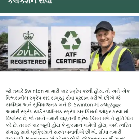
કલેક્શન સેવા
જો તમારે Swinton માં મારી કાર સ્ક્રેપ કરવી હોય, તો અમે એક
વિશ્વસનીય સ્ક્રેપ કાર સંગ્રહ સેવા પ્રદાન કરીએ છીએ જે
કાર્યક્ષમ અને સુવિધાજનક બંને છે. Swinton માં არსებული
અમારી સ્ક્રેપ યાર્ડ સ્પર્ધાત્મક સ્ક્રેપ કાર કિંમતો ઓફર કરવા માં
વિષ્ણેસ્ટ છે, જે તમને તમારી વાહનની શ્રેષ્ઠ કિંમત મળે તે સુનિશ્ચિત
કરે છે. તમારું કાર જૂની હોય કે નુકસાન પામેલી હોય, અમે ત્વરિત
સંગ્રહ સાથે પ્રક્રિયાને સરળ બનાવીએ છીએ, સીધા તમારી
જગ્યાથી. Newtown માં રહેનાર લોકો, જે Swinton થી માત્ર