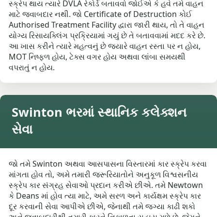
સ્ક્રેપ થાય ત્યારે DVLA રેકોર્ડ બતાવવો જોઈએ કે હવે તમે વાહન
માટે જવાબદાર નથી. જો Certificate of Destruction કોઈ
Authorised Treatment Facility દ્વારા જારી થાય, તો તે વાહન
યોગ્ય રિસાયક્લિંગ પ્રક્રિયામાં ગયું છે તે બતાવવામાં મદદ કરે છે.
આ ખાસ કરીને ત્યારે મહત્વનું છે જ્યારે વાહન રસ્તા પર ન હોય,
MOT નિષ્ફળ હોય, ટેક્સ વગર હોય અથવા લાંબા સમયથી
વપરાતું ન હોય.
Swinton ભરમાં સ્થાનિક કલેક્શન
સેવા
જો તમે Swinton અથવા આસપાસના વિસ્તારમાં કાર સ્ક્રેપ કરવા
માંગતા હોવ તો, અમે તમારી જરૂરિયાતોને અનુકૂળ વિશ્વસનીય
સ્ક્રેપ કાર સંગ્રહ સેવાઓ પ્રદાન કરીએ છીએ. તમે Newtown
કે Deans માં હોવ ત્યા માટે, અમે સરળ અને કાર્યક્ષમ સ્ક્રેપ કાર
દૂર કરવાની સેવા આપીએ છીએ, જેનાથી તમે જગ્યા કાઢી શકો