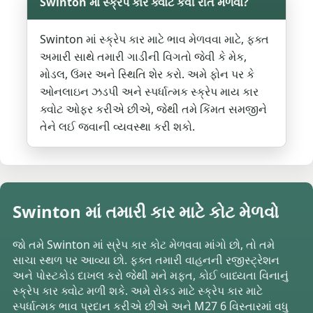
Swinton માં સ્ક્રેપ કાર ક્વોટ કેવી રીતે મેળવો?
Swinton માં સ્ક્રેપ કાર માટે ભાવ મેળવવા માટે, ફક્ત
અમારી સાથે તમારી ગાડીની વિગતો જેવી કે મેક,
મોડલ, ઉંમર અને સ્થિતિ શેર કરો. અમે ફોન પર કે
ઓનલાઇન ઝડપી અને સ્પર્ધાત્મક સ્ક્રેપ માય કાર
ક્વોટ ઓફર કરીએ છીએ, જેથી તમે કિંમત સમજીને
તેને લઈ જવાની વ્યવસ્થા કરી શકો.
Swinton માં તમારી કાર માટે કોટ મેળવો
જો તમે Swinton માં સ્રેપ કાર કોટ મેળવવા માંગો છો, તો તમે
સાચા સ્થળ પર આવ્યા છો. ફક્ત તમારી વાહનની રજીસ્ટ્રેશન
અને પોસ્ટકોડ દાખલ કરો જેથી મને મફત, કોઈ બાધ્યતા વિનાનું
સ્ક્રેપ કાર ક્વોટ મળી શકે. અમે રોકડ માટે સ્ક્રેપ કાર માટે
સ્પર્ધાત્મક ભાવ પ્રદાન કરીએ છીએ અને M27 6 વિસ્તારમાં વધુ