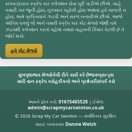
સગવડદાયક સ્ક્રેપ કાર કલેક્શન સેવા પૂરી પાડીએ છીએ. ચાહે
તમારી કાર જુની હોય, નુકસાન પહોંચી હોય અથવા હવે ચાલતી ન
હોય, અમે પ્રક્રિયાને ઝડપી અને સરળ બનાવીએ છીએ. આજે
અંતિમ પગલું લો અને તમારી સ્ક્રેપ કાર કોટ મેળવો જેથી તમે
ઝડપથી કલેક્શન કરતાં પહેલાં તમારા વાહનની કિંમત કેટલી છે તે
જોઈ શકો.
હવે કોટ મેળવો
મુખપૃષ્ઠ
ભાવ મેળવો
કેવી રીતે કાર્ય કરે છે
ભાવ
બ્રાન્ડ્સ
મારી વાન સ્ક્રેપ કરો
હકીકતો અને પ્રશ્નોત્તરી
સંપર્ક કરો
અમને ફોન કરો:
01615465528
| ઈમેલ:
admin@scrapmycarswinton.co.uk
© 2026 Scrap My Car Swinton — સર્વાધિકાર સુરક્ષિત.
સાઇટ બનાવનાર
Donnie Welsh