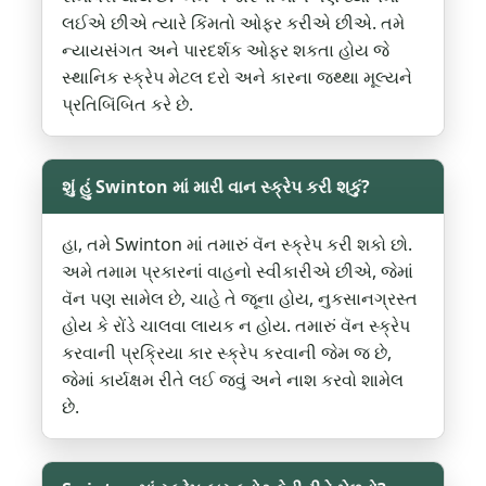
લઈએ છીએ ત્યારે કિંમતો ઓફર કરીએ છીએ. તમે
ન્યાયસંગત અને પારદર્શક ઓફર શકતા હોય જે
સ્થાનિક સ્ક્રેપ મેટલ દરો અને કારના જથ્થા મૂલ્યને
પ્રતિબિંબિત કરે છે.
શું હું Swinton માં મારી વાન સ્ક્રેપ કરી શકું?
હા, તમે Swinton માં તમારું વૅન સ્ક્રેપ કરી શકો છો.
અમે તમામ પ્રકારનાં વાહનો સ્વીકારીએ છીએ, જેમાં
વૅન પણ સામેલ છે, ચાહે તે જૂના હોય, નુકસાનગ્રસ્ત
હોય કે રોંડે ચાલવા લાયક ન હોય. તમારું વૅન સ્ક્રેપ
કરવાની પ્રક્રિયા કાર સ્ક્રેપ કરવાની જેમ જ છે,
જેમાં કાર્યક્ષમ રીતે લઈ જવું અને નાશ કરવો શામેલ
છે.