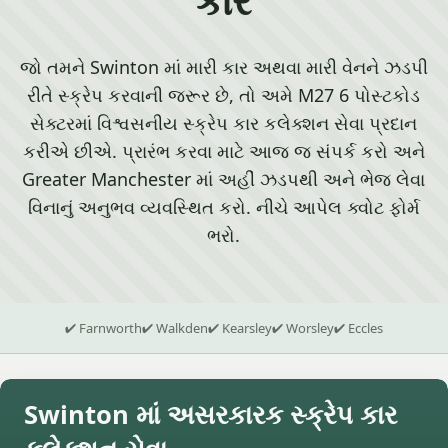
જો તમને Swinton માં મારી કાર અથવા મારી વેનને ઝડપી
રીતે સ્ક્રેપ કરવાની જરૂર છે, તો અમે M27 6 પોસ્ટકોડ
સેક્ટરમાં વિશ્વસનીય સ્ક્રેપ કાર કલેક્શન સેવા પ્રદાન
કરીએ છીએ. પ્રારંભ કરવા માટે આજ જ સંપર્ક કરો અને
Greater Manchester માં અહીં ઝડપથી અને ભેજ લેવા
વિનાનું અનુભવ વ્યવસ્થિત કરો. નીચે આપેલ ક્વોટ ફોર્મ
ભરો.
✔ Farnworth
✔ Walkden
✔ Kearsley
✔ Worsley
✔ Eccles
Swinton માં અસરકારક સ્ક્રેપ કાર