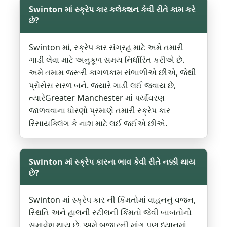
Swinton માં સ્ક્રેપ કાર કલેકશન કેવી રીતે કામ કરે
છે?
Swinton માં, સ્ક્રેપ કાર સંગ્રહ માટે અમે તમારી
ગાડી લેવા માટે અનુકૂળ સમય નિર્ધારિત કરીએ છે.
અમે તમામ જરૂરી કાગળકામ સંભાળીએ છીએ, જેથી
પ્રોસેસ સરળ બને. જ્યારે ગાડી લઈ જવાય છે,
ત્યારેGreater Manchester માં પર્યાવરણ
જાળવવાના ધોરણો પ્રમાણે તમારી સ્ક્રેપ કાર
રિસાયક્લિંગ કે નાશ માટે લઈ જઈએ છીએ.
Swinton માં સ્ક્રેપ કારના ભાવ કેવી રીતે નક્કી થાય
છે?
Swinton માં સ્ક્રેપ કાર ની કિંમતોમાં વાહનનું વજન,
સ્થિતિ અને હાલની સ્ટીલની કિંમતો જેવી બાબતોનો
સમાવેશ થાય છે. અમે બજારની માંગ પણ ધ્યાનમાં