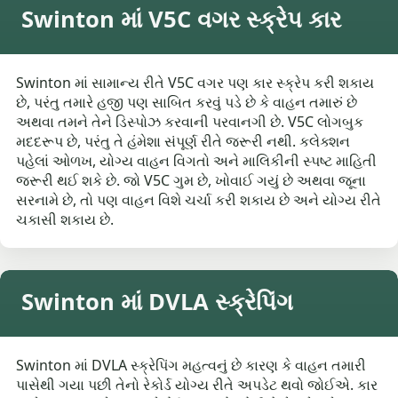
Swinton માં V5C વગર સ્ક્રેપ કાર
Swinton માં સામાન્ય રીતે V5C વગર પણ કાર સ્ક્રેપ કરી શકાય
છે, પરંતુ તમારે હજી પણ સાબિત કરવું પડે છે કે વાહન તમારું છે
અથવા તમને તેને ડિસ્પોઝ કરવાની પરવાનગી છે. V5C લોગબુક
મદદરૂપ છે, પરંતુ તે હંમેશા સંપૂર્ણ રીતે જરૂરી નથી. કલેક્શન
પહેલાં ઓળખ, યોગ્ય વાહન વિગતો અને માલિકીની સ્પષ્ટ માહિતી
જરૂરી થઈ શકે છે. જો V5C ગુમ છે, ખોવાઈ ગયું છે અથવા જૂના
સરનામે છે, તો પણ વાહન વિશે ચર્ચા કરી શકાય છે અને યોગ્ય રીતે
ચકાસી શકાય છે.
Swinton માં DVLA સ્ક્રેપિંગ
Swinton માં DVLA સ્ક્રેપિંગ મહત્વનું છે કારણ કે વાહન તમારી
પાસેથી ગયા પછી તેનો રેકોર્ડ યોગ્ય રીતે અપડેટ થવો જોઈએ. કાર