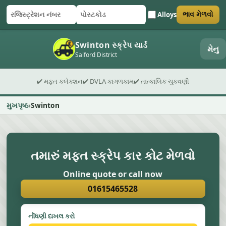
Alloys
ભાવ મેળવો
રજિસ્ટ્રેશન નંબર
પોસ્ટકોડ
ફોર્મ સબમિટ કરો
Swinton સ્ક્રેપ યાર્ડ
મેનુ
Salford District
✔ મફત કલેક્શન
✔ DVLA કાગળકામ
✔ તાત્કાલિક ચુકવણી
મુખપૃષ્ઠ
Swinton
તમારું મફત સ્ક્રેપ કાર કોટ મેળવો
Online quote or call now
01615465528
નોંંધણી દાખલ કરો