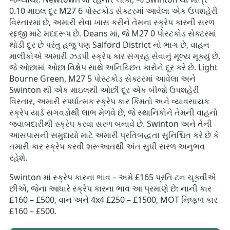
0.10 માઇલ દૂર M27 6 પોસ્ટકોડ સેક્ટરમાં આવેલા એક ઉપશહેરી
વિસ્તારમાં છે, અમારી સેવા ખાસ કરીને તેમના સ્ક્રેપ કારની સરળ
રદ્દજી માટે મદદરૂપ છે. Deans માં, જે M27 0 પોસ્ટકોડ સેક્ટરમાં
થોડી દૂર છે પરંતુ હજુ પણ Salford District નો ભાગ છે, વાહન
માલીકોએ અમારી ઝડપી સ્ક્રેપ કાર સંગ્રહ સેવાનું મૂલ્ય મૂક્યું છે,
જે ઓછામાં ઓછા વિક્ષેપ સાથે અનિચ્છિત કારોને દૂર કરે છે. Light
Bourne Green, M27 5 પોસ્ટકોડ સેક્ટરમાં આવેલા અને
Swinton થી એક માઇલથી ઓછી દૂર એક બીજો ઉપશહેરી
વિસ્તાર, અમારી સ્પર્ધાત્મક સ્ક્રેપ કાર કિંમતો અને વ્યાવસાયક
સ્ક્રેપ યાર્ડ સગવડોથી લાભ મેળવે છે, જે સ્થાનિકોને તેમની વાહનો
જવાબદારીથી સ્ક્રેપ કરવા સરળ બનાવે છે. Swinton અને તેની
આસપાસની સમુદાયો માટે અમારી પ્રતિબદ્ધતા સુનિશ્ચિત કરે છે કે
તમારી કાર સ્ક્રેપ કરવી શરૂઆતથી અંત સુધી સરળ અનુભવ
રહેશે.
Swinton માં સ્ક્રેપ કારના ભાવ – અમે £165 પ્રતિ ટન ચૂકવીએ
છીએ, જેના આધારે સ્ક્રેપ કારના ભાવ આ પ્રમાણે છે: નાની કાર
£160 – £500, વાન અને 4x4 £250 – £1500, MOT નિષ્ફળ કાર
£160 – £500.