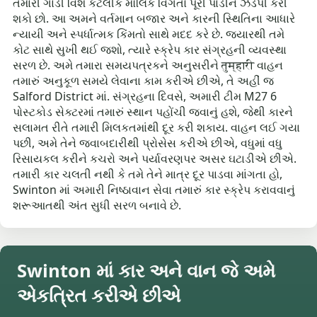
તમારી ગાડી વિશે કેટલીક મૌલિક વિગતો પૂરી પાડીને ઝડપી કરી
શકો છો. આ અમને વર્તમાન બજાર અને કારની સ્થિતિના આધારે
ન્યાયી અને સ્પર્ધાત્મક કિંમતો સાથે મદદ કરે છે. જ્યારથી તમે
કોટ સાથે સુખી થઈ જશો, ત્યારે સ્ક્રેપ કાર સંગ્રહની વ્યવસ્થા
સરળ છે. અમે તમારા સમયપત્રકને અનુસરીને तुम्हारी વાહન
તમારું અનુકૂળ સમયે લેવાના કામ કરીએ છીએ, તે અહીં જ
Salford District માં. સંગ્રહના દિવસે, અમારી ટીમ M27 6
પોસ્ટકોડ સેક્ટરમાં તમારું સ્થાન પહોંચી જવાનું હશે, જેથી કારને
સલામત રીતે તમારી મિલકતમાંથી દૂર કરી શકાય. વાહન લઈ ગયા
પછી, અમે તેને જવાબદારીથી પ્રોસેસ કરીએ છીએ, વધુમાં વધુ
રિસાયકલ કરીને કચરો અને પર્યાવરણપર અસર ઘટાડીએ છીએ.
તમારી કાર ચલતી નથી કે તમે તેને માત્ર દૂર પાડવા માંગતા હો,
Swinton માં અમારી નિષ્ઠાવાન સેવા તમારું કાર સ્ક્રેપ કરાવવાનું
શરૂઆતથી અંત સુધી સરળ બનાવે છે.
Swinton માં કાર અને વાન જે અમે
એકત્રિત કરીએ છીએ