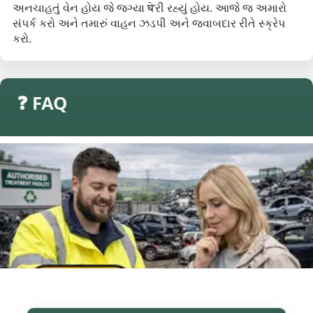
અનચાહતું વેન હોય જે જગ્યા घेરી રહ્યું હોય. આજે જ અમારો
સંપર્ક કરો અને તમારું વાહન ઝડપી અને જવાબદાર રીતે સ્ક્રેપ
કરો.
❓ FAQ