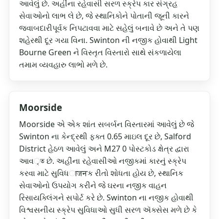
આવેલું છે. અહીંના રહેવાસી સરળ સ્ક્રેપ કાર સંગ્રહ
સેવાઓનો લાભ લે છે, જે સ્થાનિકોને પોતાની જૂની કારને
જવાબદારીપૂર્વક નિપટાવવા માટે સહેલું બનાવે છે અને તે પણ
શહેરથી દૂર ગયા વિના. Swinton ની નજીક હોવાથી Light
Bourne Green ને વિસ્તૃત વિસ્તારો સાથે સંકળાયેલા
તમામ વ્યવહારુ લાભો મળે છે.
Moorside
Moorside એ એક શાંત સબર્બન વિસ્તારમાં આવેલું છે જે
Swinton ના કેન્દ્રથી ફક્ત 0.65 માઇલ દૂર છે, Salford
District હેઠળ આવેલું અને M27 0 પોસ્ટકોડ ક્ષેત્ર દ્વારા
આવৃত છે. અહીંના રહેવાસીઓ નજીકમાં કારનું સ્ક્રેપ
કરવા માટે સુવિધाजनક રીતો શોધતા હોય છે, સ્થાનિક
સેવાઓનો ઉપયોગ કરીને જે ઘરના નજીક વાહન
રિસાયક્લિંગને સપોર્ટ કરે છે. Swinton ના નજીક હોવાથી
વિશ્વસનીય સ્ક્રેપ સુવિધાઓ સુધી સરળ ઍક્સેસ મળે છે કે