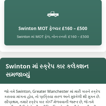
🛻
Swinton MOT ફેલ્યર £160 – £500
Swinton માં MOT ફેલ, નોન-રનર્સ: £160 – £500
Swinton માં સ્ક્રેપ કાર કલેક્શન
સમજાવ્યું
જો તમે Swinton, Greater Manchester માં મારી કારને સ્ક્રેપ
કરાવવા માંગતા હોવ, તો પ્રક્રિયા સરળ અને મુશ્કેલી થી મુક્ત છે.
સૌપ્રથમ, તમારે સ્ક્રેપ કાર કોಟ್ મેળવવાની જરૂર છે, જે તમે