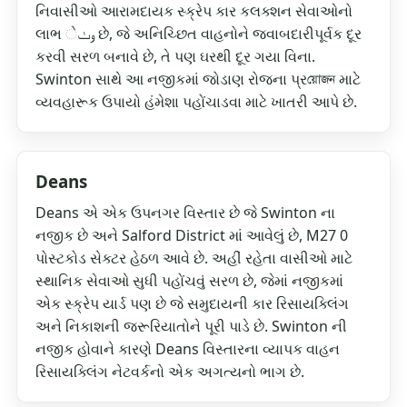
નિવાસીઓ આરામદાયક સ્ક્રેપ કાર કલક્શન સેવાઓનો
લાભ وٺે છે, જે અનિચ્છિત વાહનોને જવાબદારીપૂર્વક દૂર
કરવી સરળ બનાવે છે, તે પણ ઘરથી દૂર ગયા વિના.
Swinton સાથે આ નજીકમાં જોડાણ રોજના પ્રয়োজন માટે
વ્યવહારૂક ઉપાયો હંમેશા પહોંચાડવા માટે ખાતરી આપે છે.
Deans
Deans એ એક ઉપનગર વિસ્તાર છે જે Swinton ના
નજીક છે અને Salford District માં આવેલું છે, M27 0
પોસ્ટકોડ સેક્ટર હેઠળ આવે છે. અહીં રહેતા વાસીઓ માટે
સ્થાનિક સેવાઓ સુધી પહોંચવું સરળ છે, જેમાં નજીકમાં
એક સ્ક્રેપ યાર્ડ પણ છે જે સમુદાયની કાર રિસાયક્લિંગ
અને નિકાશની જરૂરિયાતોને પૂરી પાડે છે. Swinton ની
નજીક હોવાને કારણે Deans વિસ્તારના વ્યાપક વાહન
રિસાયક્લિંગ નેટવર્કનો એક અગત્યનો ભાગ છે.