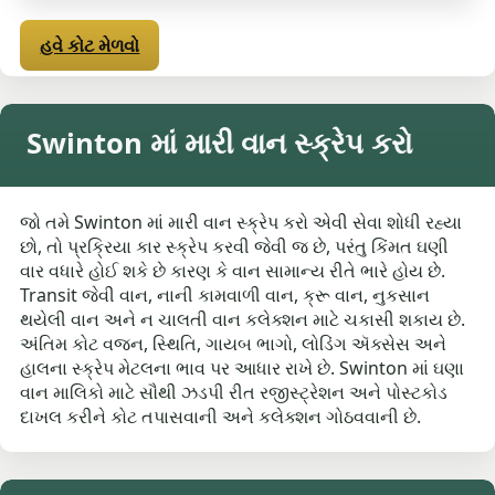
હવે કોટ મેળવો
Swinton માં મારી વાન સ્ક્રેપ કરો
જો તમે Swinton માં મારી વાન સ્ક્રેપ કરો એવી સેવા શોધી રહ્યા
છો, તો પ્રક્રિયા કાર સ્ક્રેપ કરવી જેવી જ છે, પરંતુ કિંમત ઘણી
વાર વધારે હોઈ શકે છે કારણ કે વાન સામાન્ય રીતે ભારે હોય છે.
Transit જેવી વાન, નાની કામવાળી વાન, ક્રૂ વાન, નુકસાન
થયેલી વાન અને ન ચાલતી વાન કલેક્શન માટે ચકાસી શકાય છે.
અંતિમ કોટ વજન, સ્થિતિ, ગાયબ ભાગો, લોડિંગ ઍક્સેસ અને
હાલના સ્ક્રેપ મેટલના ભાવ પર આધાર રાખે છે. Swinton માં ઘણા
વાન માલિકો માટે સૌથી ઝડપી રીત રજીસ્ટ્રેશન અને પોસ્ટકોડ
દાખલ કરીને કોટ તપાસવાની અને કલેક્શન ગોઠવવાની છે.