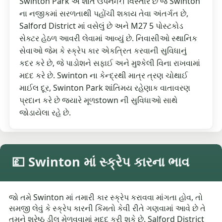
Swinton Park એ શાંત ઉપનगरी વિસ્તાર છે જે Swinton
ના નજીકમાં સરળતાથી પહોંચી શકાય તેવા અંતર્ગત છે,
Salford District માં વસેલું છે અને M27 5 પોસ્ટકોડ
સેક્ટર હેઠળ આવરી લેવામાં આવ્યું છે. નિવાસીઓ સ્થાનિક
સેવાઓ જેમ કે સ્ક્રેપ કાર એકત્રિત કરવાની સુવિધાનું
કદર કરે છે, જે પાડોશને સફાઈ અને મુશ્કેલી વિના રાખવામાં
મદદ કરે છે. Swinton ના કેન્દ્રથી માત્ર ત્રણ ચોથાઈ
માઈલ દૂર, Swinton Park શાંતિમય રહેણાક વાતાવરણ
પ્રદાન કરે છે જ્યારે મૂળstown ની સુવિધાઓ સાથે
જોડાયેલા રહે છે.
💷 Swinton માં સ્ક્રેપ કારના ભાવ
જો તમે Swinton માં તમારી કાર સ્ક્રેપ કરાવવા માંગતા હોવ, તો
સમજી લેવું કે સ્ક્રેપ કારની કિંમતો કેવી રીતે ગણવામાં આવે છે તે
તમને શ્રેષ્ઠ ડીલ મેળવવામાં મદદ કરી શકે છે. Salford District