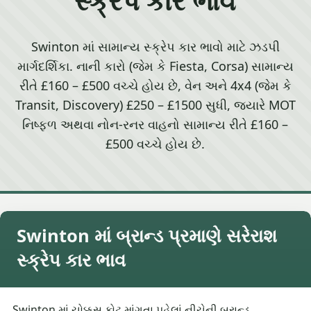
Swinton માં સામાન્ય સ્ક્રેપ કાર ભાવો માટે ઝડપી
માર્ગદર્શિકા. નાની કારો (જેમ કે Fiesta, Corsa) સામાન્ય
રીતે £160 – £500 વચ્ચે હોય છે, વેન અને 4x4 (જેમ કે
Transit, Discovery) £250 – £1500 સુધી, જ્યારે MOT
નિષ્ફળ અથવા નોન-રનર વાહનો સામાન્ય રીતે £160 –
£500 વચ્ચે હોય છે.
Swinton માં બ્રાન્ડ પ્રમાણે સરેરાશ
સ્ક્રેપ કાર ભાવ
Swinton માં ચોક્કસ કોટ માંગતા પહેલાં નીચેની બ્રાન્ડ