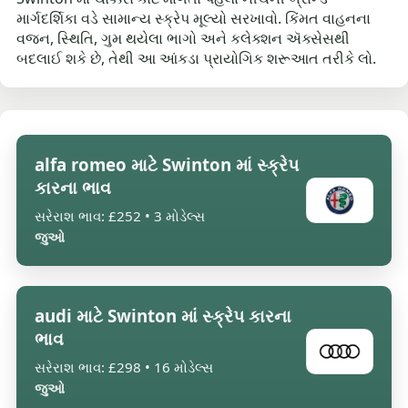
માર્ગદર્શિકા વડે સામાન્ય સ્ક્રેપ મૂલ્યો સરખાવો. કિંમત વાહનના
વજન, સ્થિતિ, ગુમ થયેલા ભાગો અને કલેક્શન ઍક્સેસથી
બદલાઈ શકે છે, તેથી આ આંકડા પ્રાયોગિક શરૂઆત તરીકે લો.
alfa romeo માટે Swinton માં સ્ક્રેપ
કારના ભાવ
સરેરાશ ભાવ: £252 • 3 મોડેલ્સ
જુઓ
audi માટે Swinton માં સ્ક્રેપ કારના
ભાવ
સરેરાશ ભાવ: £298 • 16 મોડેલ્સ
જુઓ