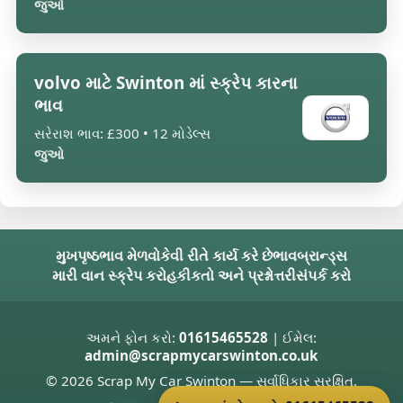
જુઓ
volvo માટે Swinton માં સ્ક્રેપ કારના
ભાવ
સરેરાશ ભાવ: £300 • 12 મોડેલ્સ
જુઓ
મુખપૃષ્ઠ
ભાવ મેળવો
કેવી રીતે કાર્ય કરે છે
ભાવ
બ્રાન્ડ્સ
મારી વાન સ્ક્રેપ કરો
હકીકતો અને પ્રશ્નોત્તરી
સંપર્ક કરો
અમને ફોન કરો:
01615465528
| ઈમેલ:
admin@scrapmycarswinton.co.uk
© 2026 Scrap My Car Swinton — સર્વાધિકાર સુરક્ષિત.