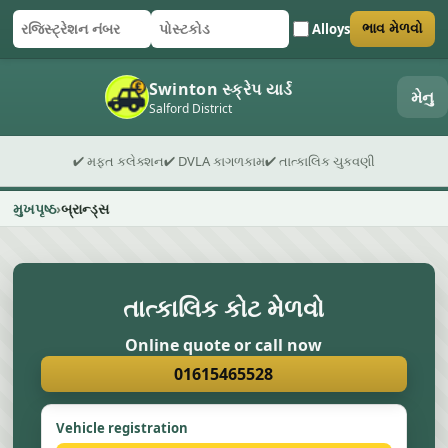
Alloys
ભાવ મેળવો
રજિસ્ટ્રેશન નંબર
પોસ્ટકોડ
ફોર્મ સબમિટ કરો
Swinton સ્ક્રેપ યાર્ડ
મેનુ
Salford District
✔ મફત કલેક્શન
✔ DVLA કાગળકામ
✔ તાત્કાલિક ચુકવણી
મુખપૃષ્ઠ
બ્રાન્ડ્સ
તાત્કાલિક કોટ મેળવો
Online quote or call now
01615465528
Vehicle registration