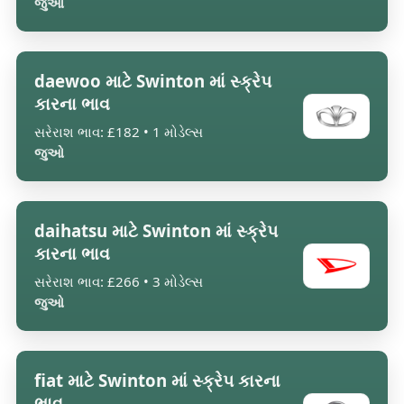
જુઓ
daewoo માટે Swinton માં સ્ક્રેપ
કારના ભાવ
સરેરાશ ભાવ: £182 • 1 મોડેલ્સ
જુઓ
daihatsu માટે Swinton માં સ્ક્રેપ
કારના ભાવ
સરેરાશ ભાવ: £266 • 3 મોડેલ્સ
જુઓ
fiat માટે Swinton માં સ્ક્રેપ કારના
ભાવ