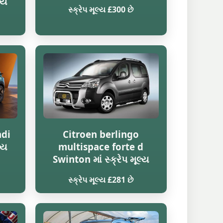
્ય
સ્ક્રેપ મૂલ્ય £300 છે
hdi
Citroen berlingo
્ય
multispace forte d
Swinton માં સ્ક્રેપ મૂલ્ય
સ્ક્રેપ મૂલ્ય £281 છે