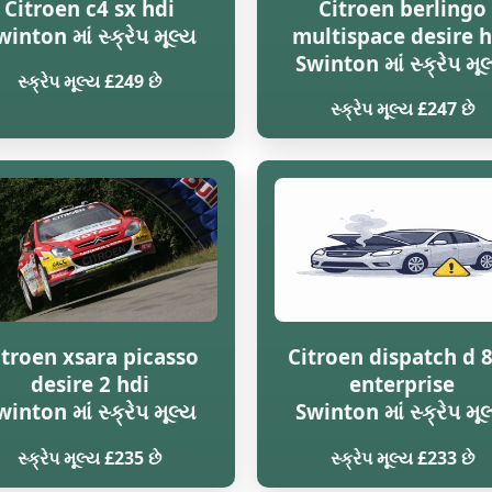
Citroen c4 sx hdi
Citroen berlingo
winton માં સ્ક્રેપ મૂલ્ય
multispace desire h
Swinton માં સ્ક્રેપ મૂલ
સ્ક્રેપ મૂલ્ય £249 છે
સ્ક્રેપ મૂલ્ય £247 છે
itroen xsara picasso
Citroen dispatch d 
desire 2 hdi
enterprise
winton માં સ્ક્રેપ મૂલ્ય
Swinton માં સ્ક્રેપ મૂલ
સ્ક્રેપ મૂલ્ય £235 છે
સ્ક્રેપ મૂલ્ય £233 છે