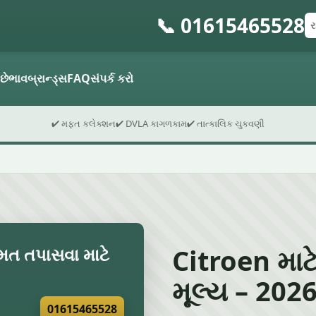
📞 01615465528
રજ
પો
ફો
 છે
ભાવ
બ્રાન્ડ્સ
FAQ
સંપર્ક કરો
✔ મફત કલેક્શન
✔ DVLA કાગળકામ
✔ તાત્કાલિક ચુકવણી
Citroen માટે
ંમત તપાસવા માટે
મૂલ્ય – 2026 
01615465528