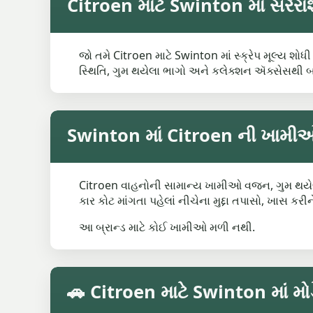
Citroen માટે Swinton માં સરેરાશ 
જો તમે Citroen માટે Swinton માં સ્ક્રેપ મૂલ્ય શોધ
સ્થિતિ, ગુમ થયેલા ભાગો અને કલેક્શન ઍક્સેસથી 
Swinton માં Citroen ની ખામીઓ સ્
Citroen વાહનોની સામાન્ય ખામીઓ વજન, ગુમ થયેલા ભ
કાર કોટ માંગતા પહેલાં નીચેના મુદ્દા તપાસો, ખાસ ક
આ બ્રાન્ડ માટે કોઈ ખામીઓ મળી નથી.
🚗 Citroen માટે Swinton માં મોડ