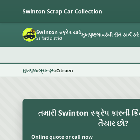
Swinton Scrap Car Collection
Swinton સ્ક્રેપ યાર્ડ
મુખપૃષ્ઠ
ભાવ
કેવી રીતે કાર્ય કરે
Salford District
મુખપૃષ્ઠ
બ્રાન્ડ્સ
Citroen
તમારી Swinton સ્ક્રેપ કારની કિ
તૈયાર છો?
Online quote or call now