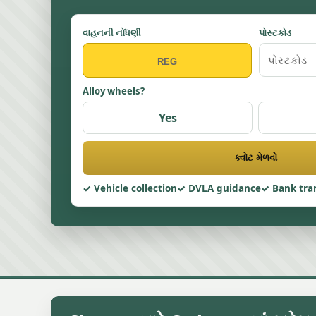
વાહનની નોંધણી
પોસ્ટકોડ
Alloy wheels?
Yes
ક્વોટ મેળવો
Vehicle collection
DVLA guidance
Bank tra