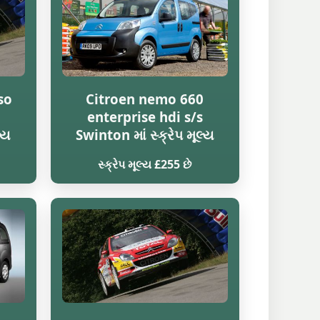
so
Citroen nemo 660
enterprise hdi s/s
્ય
Swinton માં સ્ક્રેપ મૂલ્ય
સ્ક્રેપ મૂલ્ય £255 છે