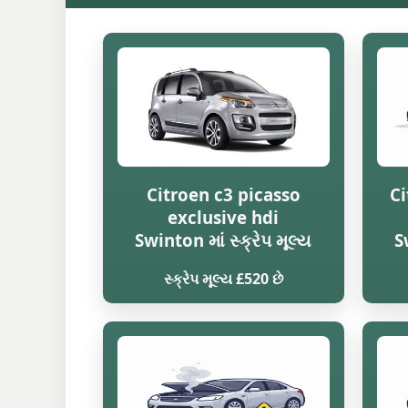
Citroen c3 picasso
Ci
exclusive hdi
Swinton માં સ્ક્રેપ મૂલ્ય
S
સ્ક્રેપ મૂલ્ય £520 છે