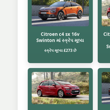
Citroen c4 sx 16v
Ci
Swinton માં સ્ક્રેપ મૂલ્ય
S
સ્ક્રેપ મૂલ્ય £273 છે