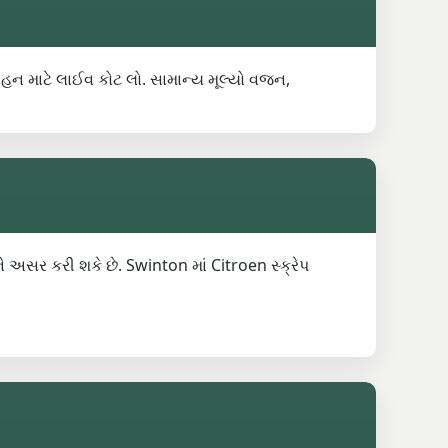
 વાહન માટે લાઈવ કોટ લો. સામાન્ય મૂલ્યો વજન,
 અસર કરી શકે છે. Swinton માં Citroen સ્ક્રેપ