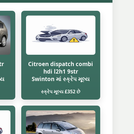
tr
Citroen dispatch combi
hdi l2h1 9str
્ય
Swinton માં સ્ક્રેપ મૂલ્ય
સ્ક્રેપ મૂલ્ય £352 છે