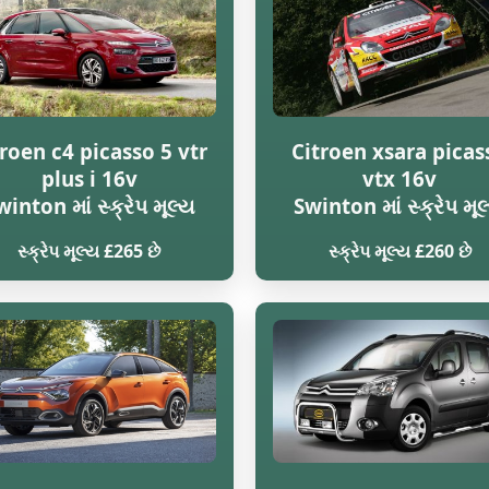
troen c4 picasso 5 vtr
Citroen xsara picas
plus i 16v
vtx 16v
winton માં સ્ક્રેપ મૂલ્ય
Swinton માં સ્ક્રેપ મૂલ
સ્ક્રેપ મૂલ્ય £265 છે
સ્ક્રેપ મૂલ્ય £260 છે