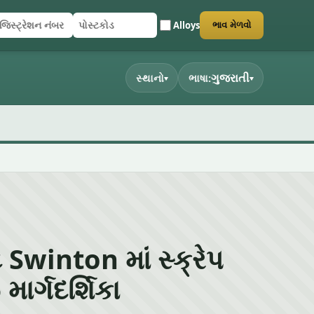
Alloys
ભાવ મેળવો
િસ્ટ્રેશન નંબર
સ્ટકોડ
ર્મ સબમિટ કરો
ગુજરાતી
સ્થાનો
ભાષા:
▾
▾
 Swinton માં સ્ક્રેપ
માર્ગદર્શિકા