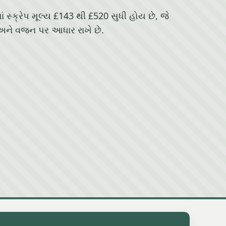
ં સ્ક્રેપ મૂલ્ય £143 થી £520 સુધી હોય છે, જે
અને વજન પર આધાર રાખે છે.