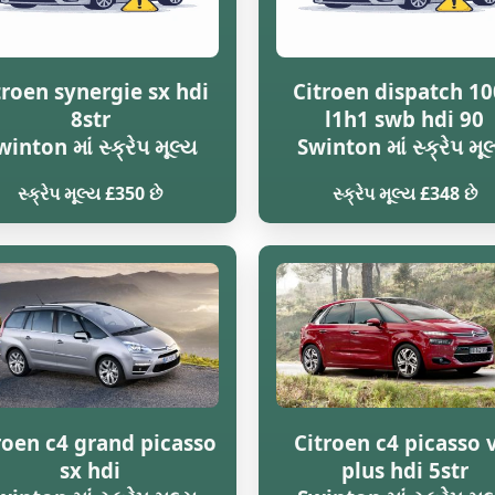
troen synergie sx hdi
Citroen dispatch 1
8str
l1h1 swb hdi 90
winton માં સ્ક્રેપ મૂલ્ય
Swinton માં સ્ક્રેપ મૂલ
સ્ક્રેપ મૂલ્ય £350 છે
સ્ક્રેપ મૂલ્ય £348 છે
roen c4 grand picasso
Citroen c4 picasso 
sx hdi
plus hdi 5str