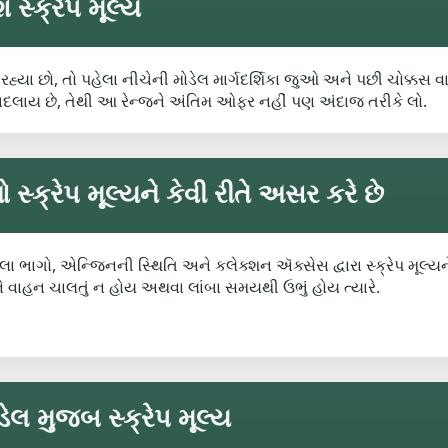
સ્ક્રેપ મૂલ્ય
ી રહ્યા છો, તો પહેલા નીચેની મોડેલ માર્ગદર્શિકા જુઓ અને પછી ચોક્કસ
બદલાય છે, તેથી આ રેન્જને અંતિમ ઓફર નહીં પણ અંદાજ તરીકે લો.
ક્રેપ મૂલ્યને કેવી રીતે અસર કરે છે
ાગો, એન્જિનની સ્થિતિ અને કલેક્શન ઍક્સેસ દ્વારા સ્ક્રેપ મૂલ્યને
રીને વાહન ચાલતું ન હોય અથવા લાંબા સમયથી ઉભું હોય ત્યારે.
ેલ મુજબ સ્ક્રેપ મૂલ્ય