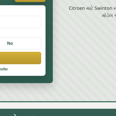
Citroen માટે Swinton મા
મોડેલ 
No
nsfer