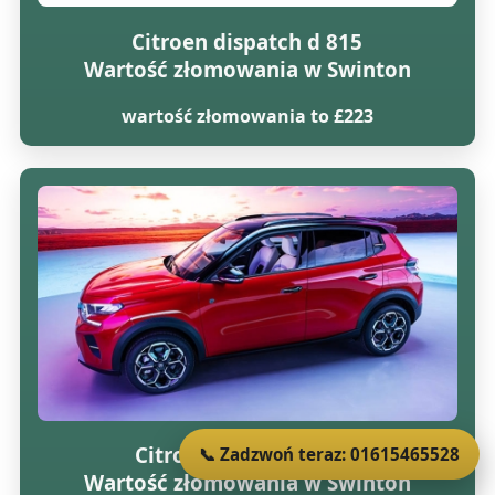
Citroen dispatch d 815
Wartość złomowania w Swinton
wartość złomowania to £223
Citroen c3 rhythm hdi
📞 Zadzwoń teraz: 01615465528
Wartość złomowania w Swinton