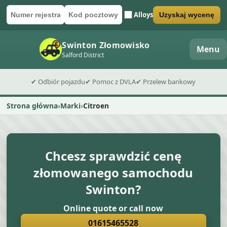
Alloys
Uzyskaj wycenę
Numer rejestracyjny
Kod pocztowy
Wyślij formularz wyceny
Swinton Złomowisko
Menu
Salford District
✔ Odbiór pojazdu
✔ Pomoc z DVLA
✔ Przelew bankowy
Strona główna
Marki
Citroen
Chcesz sprawdzić cenę
złomowanego samochodu
Swinton?
Online quote or call now
01615465528