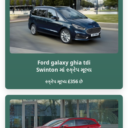
Ford galaxy ghia tdi
Swinton માં સ્ક્રેપ મૂલ્ય
સ્ક્રેપ મૂલ્ય £356 છે