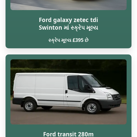
Ford galaxy zetec tdi
Swinton માં સ્ક્રેપ મૂલ્ય
સ્ક્રેપ મૂલ્ય £395 છે
Ford transit 280m