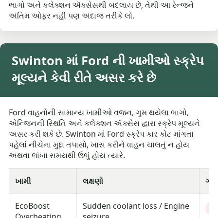
ભાગો અને કલેક્શન ઍક્સેસથી બદલાય છે, તેથી આ રેન્જને
અંતિમ ઓફર નહીં પણ અંદાજ તરીકે લો.
Swinton માં Ford ની ખામીઓ સ્ક્રેપ
મૂલ્યને કેવી રીતે અસર કરે છે
Ford વાહનોની સામાન્ય ખામીઓ વજન, ગુમ થયેલા ભાગો,
એન્જિનની સ્થિતિ અને કલેક્શન ઍક્સેસ દ્વારા સ્ક્રેપ મૂલ્યને
અસર કરી શકે છે. Swinton માં Ford સ્ક્રેપ કાર કોટ માંગતા
પહેલાં નીચેના મુદ્દા તપાસો, ખાસ કરીને વાહન ચાલતું ન હોય
અથવા લાંબા સમયથી ઉભું હોય ત્યારે.
ખામી
લક્ષણો
ગંભ
EcoBoost
Sudden coolant loss / Engine
Cr
Overheating
seizure