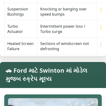
Suspension
Knocking or banging over
M
Bushings
speed bumps
Turbo
Intermittent power loss /
M
Actuator
Turbo surge
Heated Screen
Sections of windscreen not
L
Failure
defrosting
🚗 Ford માટે Swinton માં મોડેલ
મુજબ સ્ક્રેપ મૂલ્ય