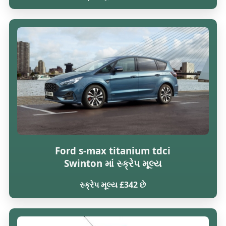
Ford s-max titanium tdci
Swinton માં સ્ક્રેપ મૂલ્ય
સ્ક્રેપ મૂલ્ય £342 છે