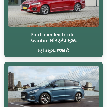
Ford mondeo lx tdci
Swinton માં સ્ક્રેપ મૂલ્ય
સ્ક્રેપ મૂલ્ય £356 છે