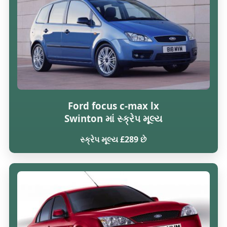
Ford focus c-max lx
Swinton માં સ્ક્રેપ મૂલ્ય
સ્ક્રેપ મૂલ્ય £289 છે