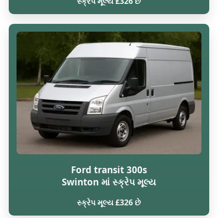
સ્ક્રેપ મૂલ્ય £326 છે
Ford transit 300s
Swinton માં સ્ક્રેપ મૂલ્ય
સ્ક્રેપ મૂલ્ય £326 છે