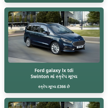
Ford galaxy lx tdi
Swinton માં સ્ક્રેપ મૂલ્ય
સ્ક્રેપ મૂલ્ય £366 છે