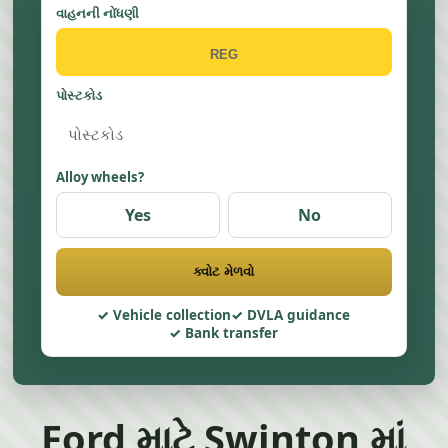
વાહનની નોંધણી
પોસ્ટકોડ
Alloy wheels?
Yes
No
ક્વોટ મેળવો
Vehicle collection
DVLA guidance
Bank transfer
Ford માટે Swinton માં