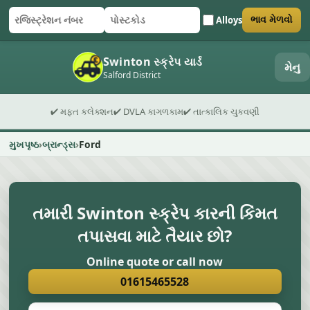
Alloys
ભાવ મેળવો
રજિસ્ટ્રેશન નંબર
પોસ્ટકોડ
ફોર્મ સબમિટ કરો
Swinton સ્ક્રેપ યાર્ડ
મેનુ
Salford District
✔ મફત કલેક્શન
✔ DVLA કાગળકામ
✔ તાત્કાલિક ચુકવણી
મુખપૃષ્ઠ
બ્રાન્ડ્સ
Ford
તમારી Swinton સ્ક્રેપ કારની કિંમત
તપાસવા માટે તૈયાર છો?
Online quote or call now
01615465528