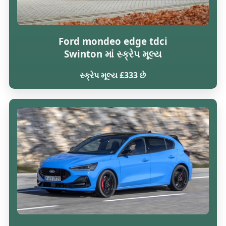
Ford mondeo edge tdci
Swinton માં સ્ક્રેપ મૂલ્ય
સ્ક્રેપ મૂલ્ય £333 છે