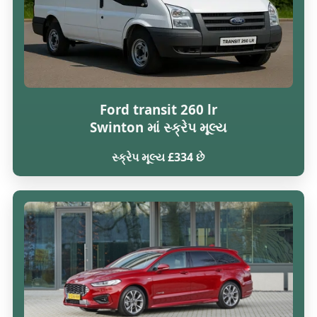
Ford transit 260 lr
Swinton માં સ્ક્રેપ મૂલ્ય
સ્ક્રેપ મૂલ્ય £334 છે