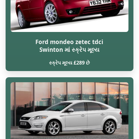
Ford mondeo zetec tdci
Swinton માં સ્ક્રેપ મૂલ્ય
સ્ક્રેપ મૂલ્ય £289 છે