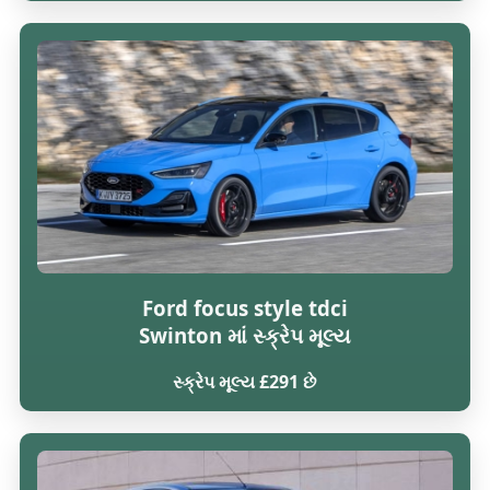
Ford focus style tdci
Swinton માં સ્ક્રેપ મૂલ્ય
સ્ક્રેપ મૂલ્ય £291 છે