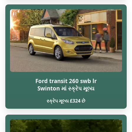
Ford transit 260 swb lr
Swinton માં સ્ક્રેપ મૂલ્ય
સ્ક્રેપ મૂલ્ય £324 છે