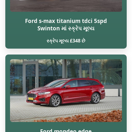
Ford s-max titanium tdci 5spd
Swinton માં સ્ક્રેપ મૂલ્ય
સ્ક્રેપ મૂલ્ય £348 છે
Ford mondeo edge