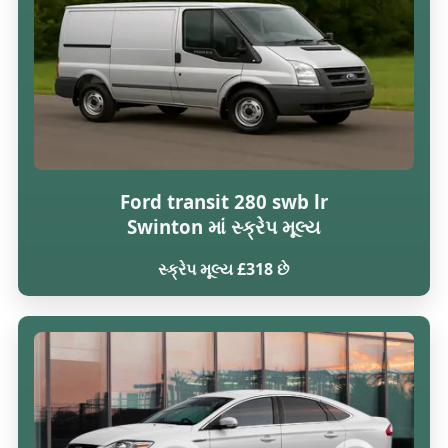
Ford transit 280 swb lr
Swinton માં સ્ક્રેપ મૂલ્ય
સ્ક્રેપ મૂલ્ય £318 છે