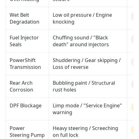
Wet Belt
Low oil pressure / Engine
Cr
Degradation
knocking
Fuel Injector
Chuffing sound / "Black
H
Seals
death" around injectors
PowerShift
Shuddering / Gear skipping /
H
Transmission
Loss of reverse
Rear Arch
Bubbling paint / Structural
H
Corrosion
rust holes
DPF Blockage
Limp mode / "Service Engine"
M
warning
Power
Heavy steering / Screeching
M
Steering Pump
on full lock