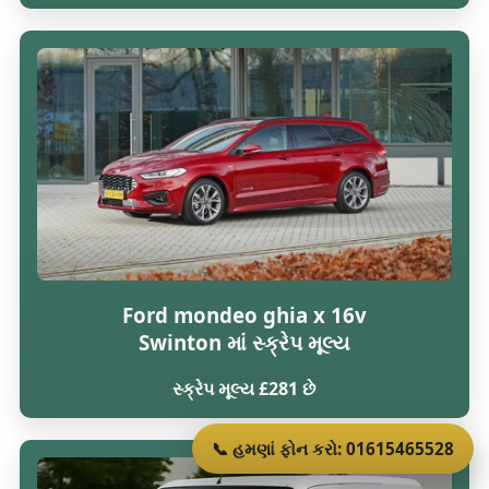
Ford mondeo ghia x 16v
Swinton માં સ્ક્રેપ મૂલ્ય
સ્ક્રેપ મૂલ્ય £281 છે
📞 હમણાં ફોન કરો: 01615465528