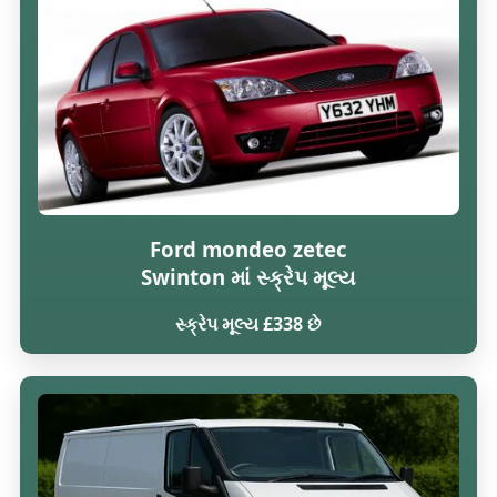
Ford mondeo zetec
Swinton માં સ્ક્રેપ મૂલ્ય
સ્ક્રેપ મૂલ્ય £338 છે