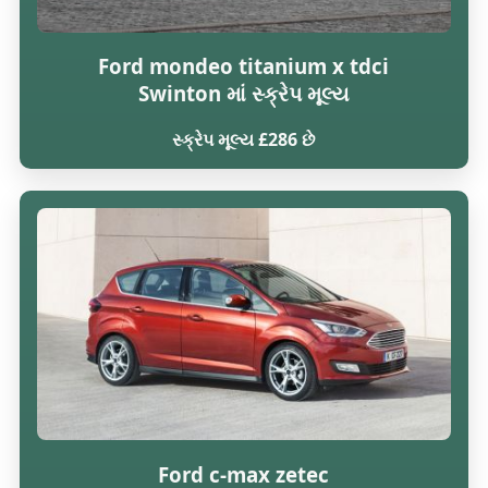
Ford mondeo titanium x tdci
Swinton માં સ્ક્રેપ મૂલ્ય
સ્ક્રેપ મૂલ્ય £286 છે
Ford c-max zetec