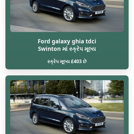
Ford galaxy ghia tdci
Swinton માં સ્ક્રેપ મૂલ્ય
સ્ક્રેપ મૂલ્ય £403 છે