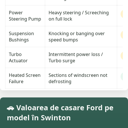
Power
Heavy steering / Screeching
M
Steering Pump
on full lock
Suspension
Knocking or banging over
M
Bushings
speed bumps
Turbo
Intermittent power loss /
M
Actuator
Turbo surge
Heated Screen
Sections of windscreen not
L
Failure
defrosting
🚗 Valoarea de casare Ford pe
model în Swinton