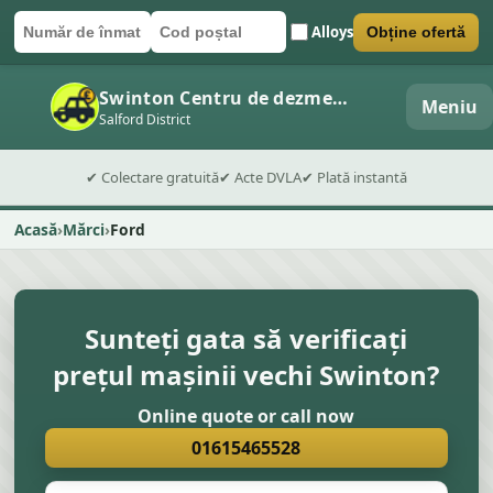
Alloys
Obține ofertă
Număr de înmatriculare
Cod poștal
Trimite formularul
Swinton Centru de dezmembrări auto
Meniu
Salford District
✔ Colectare gratuită
✔ Acte DVLA
✔ Plată instantă
Acasă
Mărci
Ford
Sunteți gata să verificați
prețul mașinii vechi Swinton?
Online quote or call now
01615465528