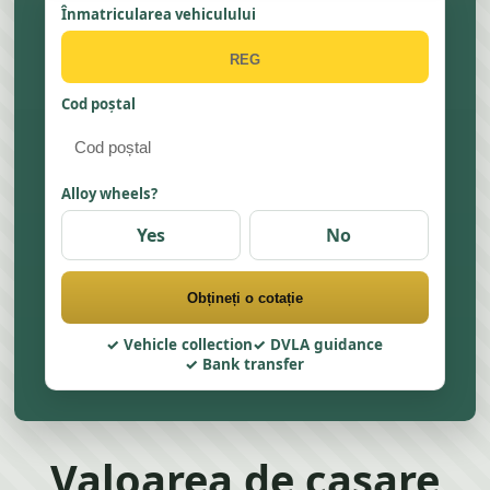
Înmatricularea vehiculului
Cod poștal
Alloy wheels?
Yes
No
Obțineți o cotație
Vehicle collection
DVLA guidance
Bank transfer
Valoarea de casare