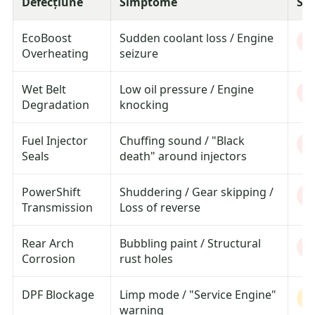
Defecțiune
Simptome
Sev
EcoBoost
Sudden coolant loss / Engine
Cr
Overheating
seizure
Wet Belt
Low oil pressure / Engine
Cr
Degradation
knocking
Fuel Injector
Chuffing sound / "Black
H
Seals
death" around injectors
PowerShift
Shuddering / Gear skipping /
H
Transmission
Loss of reverse
Rear Arch
Bubbling paint / Structural
H
Corrosion
rust holes
DPF Blockage
Limp mode / "Service Engine"
M
warning