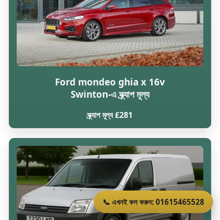
Ford mondeo ghia x 16v
Swinton-এ স্ক্র্যাপ মূল্য
স্ক্র্যাপ মূল্য £281
📞 এখনই কল করুন: 01615465528