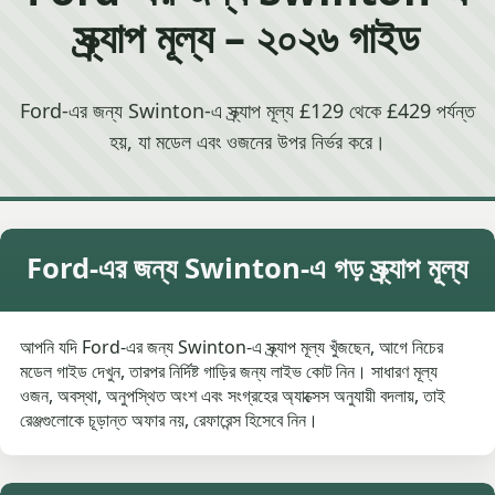
স্ক্র্যাপ মূল্য – ২০২৬ গাইড
Ford-এর জন্য Swinton-এ স্ক্র্যাপ মূল্য £129 থেকে £429 পর্যন্ত
হয়, যা মডেল এবং ওজনের উপর নির্ভর করে।
Ford-এর জন্য Swinton-এ গড় স্ক্র্যাপ মূল্য
আপনি যদি Ford-এর জন্য Swinton-এ স্ক্র্যাপ মূল্য খুঁজছেন, আগে নিচের
মডেল গাইড দেখুন, তারপর নির্দিষ্ট গাড়ির জন্য লাইভ কোট নিন। সাধারণ মূল্য
ওজন, অবস্থা, অনুপস্থিত অংশ এবং সংগ্রহের অ্যাক্সেস অনুযায়ী বদলায়, তাই
রেঞ্জগুলোকে চূড়ান্ত অফার নয়, রেফারেন্স হিসেবে নিন।