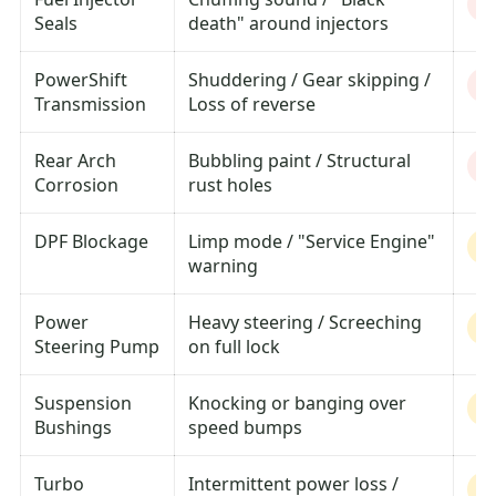
H
Seals
death" around injectors
PowerShift
Shuddering / Gear skipping /
H
Transmission
Loss of reverse
Rear Arch
Bubbling paint / Structural
H
Corrosion
rust holes
DPF Blockage
Limp mode / "Service Engine"
M
warning
Power
Heavy steering / Screeching
M
Steering Pump
on full lock
Suspension
Knocking or banging over
M
Bushings
speed bumps
Turbo
Intermittent power loss /
M