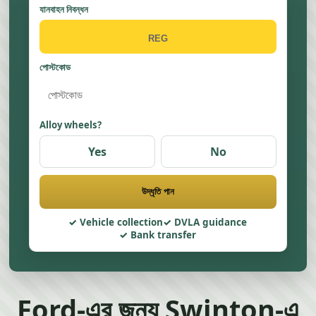
যানবাহন নিবন্ধন
পোস্টকোড
Alloy wheels?
Yes
No
উদ্ধৃতি পান
Vehicle collection
DVLA guidance
Bank transfer
Ford-এর জন্য Swinton-এ