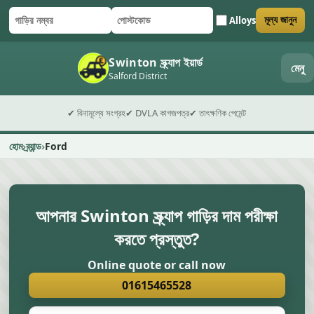
Alloys
মূল্য জানুন
গাড়ির নম্বর
পোস্টকোড
ফর্ম জমা দিন
Swinton স্ক্র্যাপ ইয়ার্ড
মেনু
Salford District
✔ বিনামূল্যে সংগ্রহ
✔ DVLA কাগজপত্র
✔ তাৎক্ষণিক পেমেন্ট
হোম
ব্র্যান্ড
Ford
আপনার Swinton স্ক্র্যাপ গাড়ির দাম পরীক্ষা
করতে প্রস্তুত?
Online quote or call now
01615465528