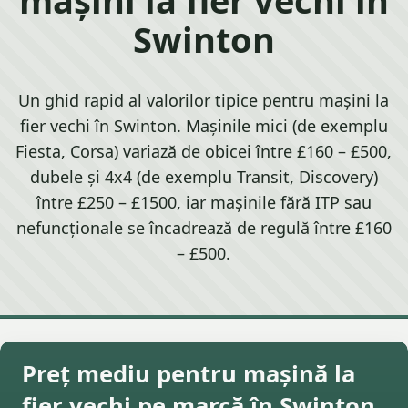
Swinton
Un ghid rapid al valorilor tipice pentru mașini la
fier vechi în Swinton. Mașinile mici (de exemplu
Fiesta, Corsa) variază de obicei între £160 – £500,
dubele și 4x4 (de exemplu Transit, Discovery)
între £250 – £1500, iar mașinile fără ITP sau
nefuncționale se încadrează de regulă între £160
– £500.
Preț mediu pentru mașină la
fier vechi pe marcă în Swinton