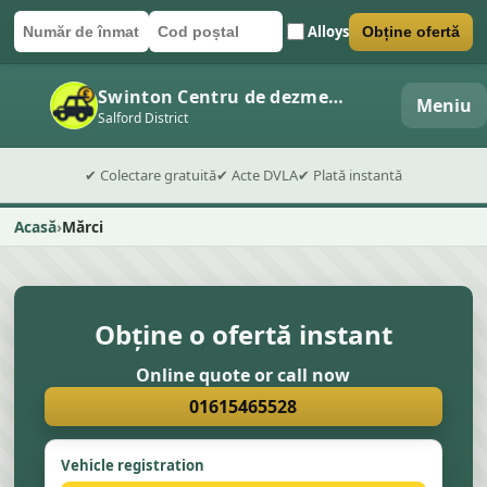
Alloys
Obține ofertă
Număr de înmatriculare
Cod poștal
Trimite formularul
Swinton Centru de dezmembrări auto
Meniu
Salford District
✔ Colectare gratuită
✔ Acte DVLA
✔ Plată instantă
Acasă
Mărci
Obține o ofertă instant
Online quote or call now
01615465528
Vehicle registration