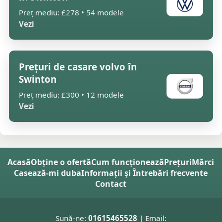
Preț mediu: £278 • 54 modele
Vezi
Prețuri de casare volvo în
Swinton
Preț mediu: £300 • 12 modele
Vezi
Acasă
Obține o ofertă
Cum funcționează
Prețuri
Mărci
Casează-mi duba
Informații și Întrebări frecvente
Contact
Sună-ne:
01615465528
| Email: