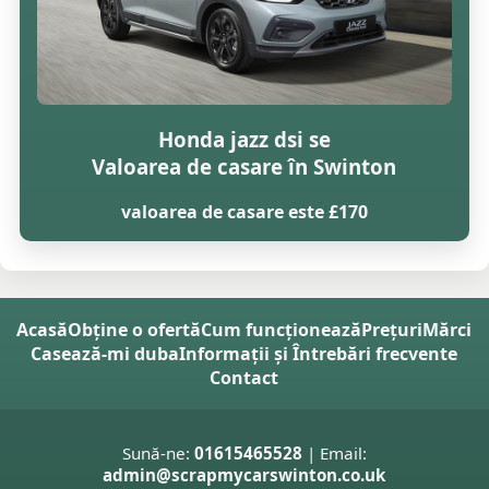
Honda jazz dsi se
Valoarea de casare în Swinton
valoarea de casare este £170
Acasă
Obține o ofertă
Cum funcționează
Prețuri
Mărci
Casează-mi duba
Informații și Întrebări frecvente
Contact
Sună-ne:
01615465528
| Email:
admin@scrapmycarswinton.co.uk