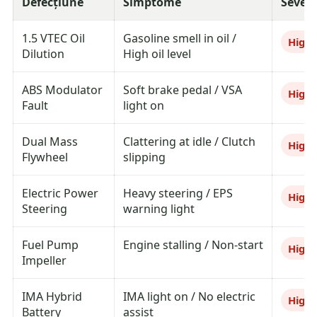
Defecțiune
Simptome
Severi
1.5 VTEC Oil
Gasoline smell in oil /
High
Dilution
High oil level
ABS Modulator
Soft brake pedal / VSA
High
Fault
light on
Dual Mass
Clattering at idle / Clutch
High
Flywheel
slipping
Electric Power
Heavy steering / EPS
High
Steering
warning light
Fuel Pump
Engine stalling / Non-start
High
Impeller
IMA Hybrid
IMA light on / No electric
High
Battery
assist