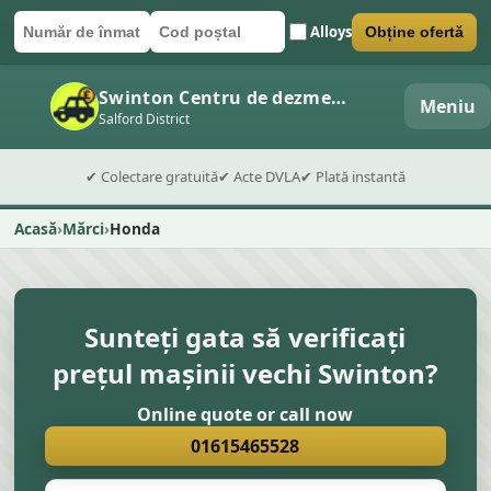
Alloys
Obține ofertă
Număr de înmatriculare
Cod poștal
Trimite formularul
Swinton Centru de dezmembrări auto
Meniu
Salford District
✔ Colectare gratuită
✔ Acte DVLA
✔ Plată instantă
Acasă
Mărci
Honda
Sunteți gata să verificați
prețul mașinii vechi Swinton?
Online quote or call now
01615465528