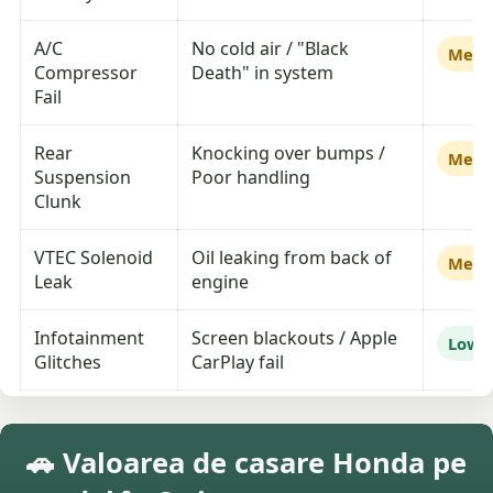
A/C
No cold air / "Black
Medi
Compressor
Death" in system
Fail
Rear
Knocking over bumps /
Medi
Suspension
Poor handling
Clunk
VTEC Solenoid
Oil leaking from back of
Medi
Leak
engine
Infotainment
Screen blackouts / Apple
Low
Glitches
CarPlay fail
🚗 Valoarea de casare Honda pe