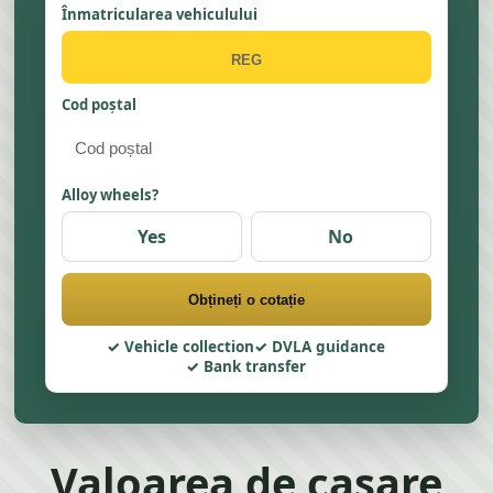
Înmatricularea vehiculului
Cod poștal
Alloy wheels?
Yes
No
Obțineți o cotație
Vehicle collection
DVLA guidance
Bank transfer
Valoarea de casare