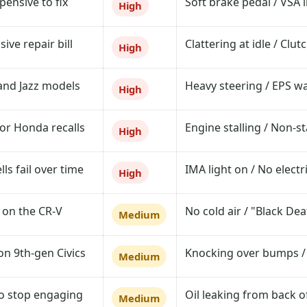
pensive to fix.
Soft brake pedal / VSA 
High
ve repair bill.
Clattering at idle / Clut
High
and Jazz models.
Heavy steering / EPS wa
High
or Honda recalls.
Engine stalling / Non-st
High
s fail over time.
IMA light on / No electri
High
on the CR-V.
No cold air / "Black De
Medium
 9th-gen Civics.
Knocking over bumps /
Medium
o stop engaging.
Oil leaking from back o
Medium