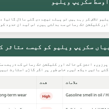
لیے Swinton میں سکریپ ویلیو تلاش کر رہے ہیں تو پہلے نیچے دی گئی ما
اور کلیکشن تک رسائی سے بدلتی ہیں، اس لیے ان حدود کو
علامات
شدت
long-term wear.
Gasoline smell in oil / Hi
High