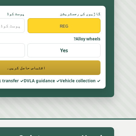
گاڑیوں کی رجسٹریشن
پوسٹ کوڈ
Alloy wheels?
Yes
اقتباس حاصل کریں۔
 transfer
DVLA guidance
Vehicle collection