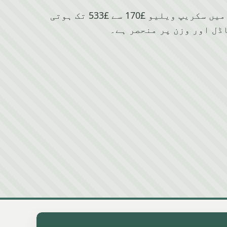
Honda کے لیے Swinton میں سکریپ ویلیو £170 سے £533 تک ہوتی
ڈل اور وزن پر منحصر ہے۔