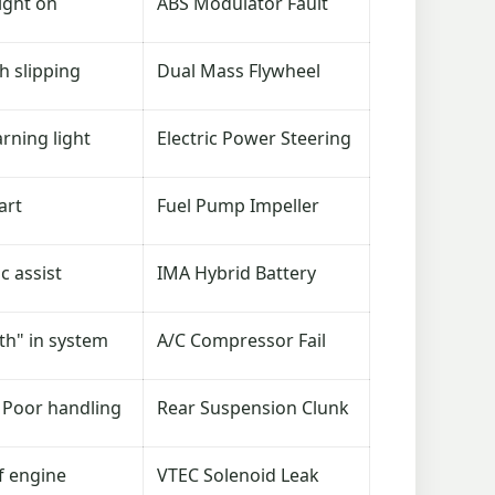
light on
ABS Modulator Fault
ch slipping
Dual Mass Flywheel
rning light
Electric Power Steering
art
Fuel Pump Impeller
c assist
IMA Hybrid Battery
ath" in system
A/C Compressor Fail
 Poor handling
Rear Suspension Clunk
f engine
VTEC Solenoid Leak