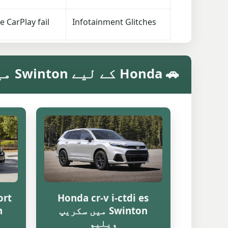
e CarPlay fail
Infotainment Glitches
🚗 Honda کے لیے Swinton میں ماڈل کے مطابق سکریپ ویلیو
ort
Honda cr-v i-ctdi es
Swinton میں سکریپ
ویلیو