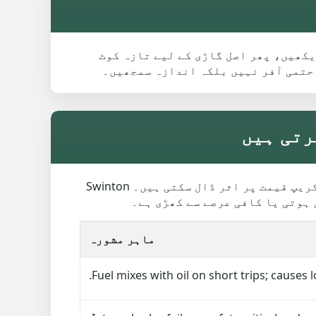
ڈل گائیڈ دیکھیں، پھر اصل گاڑی کے لیے تازہ کوٹ
 حتمی آفر نہیں بلکہ اندازہ سمجھیں۔
Honda گاڑیوں کی عام خرابیاں وزن، غائب پرزوں، انجن کی حالت اور کلیکشن تک رسائی کے ذریعے سکریپ قیمت پر اثر ڈال سکتی ہیں۔ Swinton
ماہر مشورہ
Fuel mixes with oil on short trips; causes 