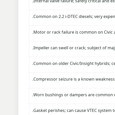
Internal valve failure; safety critical and ex
Common on 2.2 i-DTEC diesels; very expensi
Motor or rack failure is common on Civic 
Impeller can swell or crack; subject of maj
Common on older Civic/Insight hybrids; cell
Compressor seizure is a known weakness 
Worn bushings or dampers are common on
Gasket perishes; can cause VTEC system t