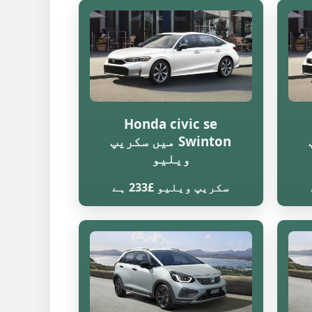
Honda civic se
Swinton میں سکریپ
ویلیو
سکریپ ویلیو £233 ہے