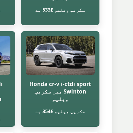
سکریپ ویلیو £533 ہے
س
i
Honda cr-v i-ctdi sport
Swinton میں سکریپ
ویلیو
سکریپ ویلیو £354 ہے
س