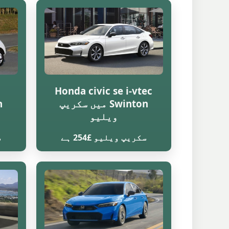
Honda civic se i-vtec
Swinton میں سکریپ
ویلیو
سکریپ ویلیو £254 ہے
س