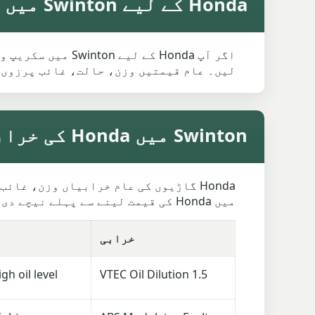
Honda کے لیے Swinton میں اوسط سکریپ ویلیو
اگر آپ Honda کے 
لیں۔ عام قیمتیں وزن، حالت، غائب پرزوں 
Swinton میں Honda کی خرابیاں سکریپ ویلیو کو کیسے متاثر کرتی ہیں
میں Honda کی قیمت لینے سے پہلے نیچے دی گئی باتیں دیکھ لیں، خاص طور پر اگر گاڑی اسٹارٹ نہیں ہوتی یا کافی عرصے سے کھڑی ہے۔
خرابی
gh oil level
1.5 VTEC Oil Dilution