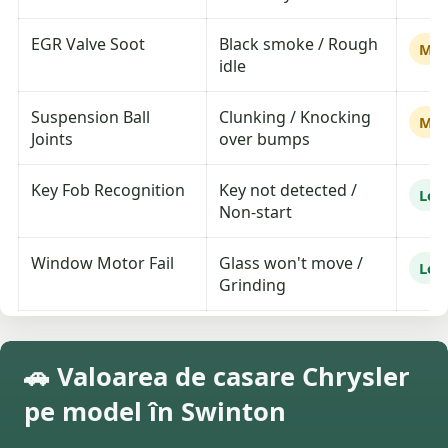
EGR Valve Soot
Black smoke / Rough
Me
idle
Suspension Ball
Clunking / Knocking
Me
Joints
over bumps
Key Fob Recognition
Key not detected /
Lo
Non-start
Window Motor Fail
Glass won't move /
Lo
Grinding
🚗 Valoarea de casare Chrysler
pe model în Swinton