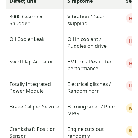
Defecțiune
Simptome
Seve
300C Gearbox
Vibration / Gear
Hig
Shudder
skipping
Oil Cooler Leak
Oil in coolant /
Hig
Puddles on drive
Swirl Flap Actuator
EML on / Restricted
Hig
performance
Totally Integrated
Electrical glitches /
Hig
Power Module
Random horn
Brake Caliper Seizure
Burning smell / Poor
Me
MPG
Crankshaft Position
Engine cuts out
Me
Sensor
randomly