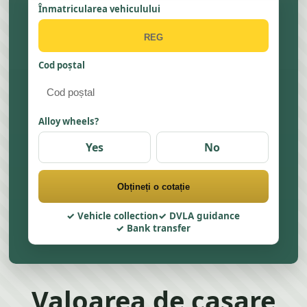
Înmatricularea vehiculului
Cod poștal
Alloy wheels?
Yes
No
Obțineți o cotație
Vehicle collection
DVLA guidance
Bank transfer
Valoarea de casare