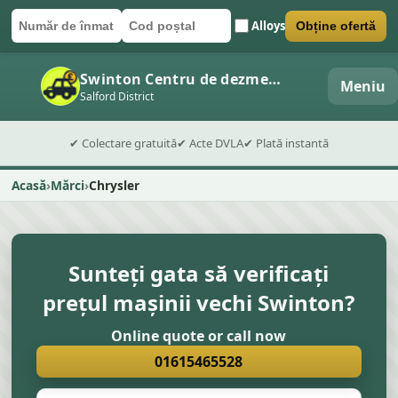
Alloys
Obține ofertă
Număr de înmatriculare
Cod poștal
Trimite formularul
Swinton Centru de dezmembrări auto
Meniu
Salford District
✔ Colectare gratuită
✔ Acte DVLA
✔ Plată instantă
Acasă
Mărci
Chrysler
Sunteți gata să verificați
prețul mașinii vechi Swinton?
Online quote or call now
01615465528