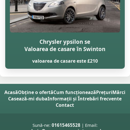
Chrysler ypsilon se
Valoarea de casare în Swinton
valoarea de casare este £210
Acasă
Obține o ofertă
Cum funcționează
Prețuri
Mărci
Casează-mi duba
Informații și Întrebări frecvente
Contact
Sună-ne:
01615465528
| Email: