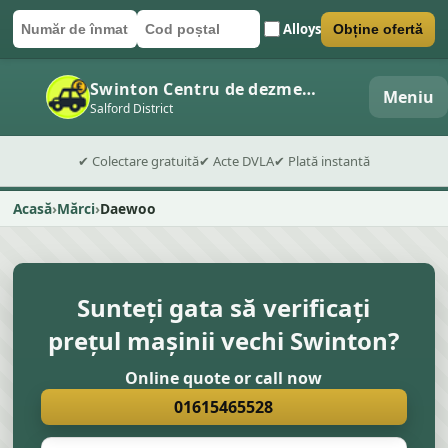
Alloys
Obține ofertă
Număr de înmatriculare
Cod poștal
Trimite formularul
Swinton Centru de dezmembrări auto
Meniu
Salford District
✔ Colectare gratuită
✔ Acte DVLA
✔ Plată instantă
Acasă
Mărci
Daewoo
Sunteți gata să verificați
prețul mașinii vechi Swinton?
Online quote or call now
01615465528