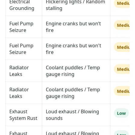
Electrical
Flickering lights / Random
Mediu
Grounding
stalling
Fuel Pump
Engine cranks but won’t
Mediu
Seizure
fire
Fuel Pump
Engine cranks but won't
Mediu
Seizure
fire
Radiator
Coolant puddles / Temp
Mediu
Leaks
gauge rising
Radiator
Coolant puddles / Temp
Mediu
Leaks
gauge rising
Exhaust
Loud exhaust / Blowing
Low
System Rust
sounds
Exhaust
Loud exhaust / Blowing