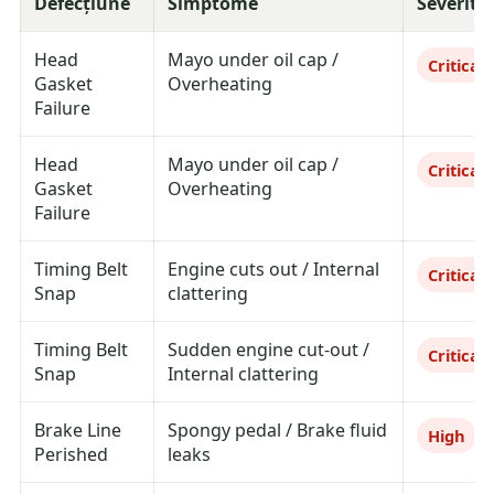
Defecțiune
Simptome
Severita
Head
Mayo under oil cap /
Critical
Gasket
Overheating
Failure
Head
Mayo under oil cap /
Critical
Gasket
Overheating
Failure
Timing Belt
Engine cuts out / Internal
Critical
Snap
clattering
Timing Belt
Sudden engine cut-out /
Critical
Snap
Internal clattering
Brake Line
Spongy pedal / Brake fluid
High
Perished
leaks