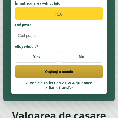
Înmatricularea vehiculului
Cod poștal
Alloy wheels?
Yes
No
Obțineți o cotație
Vehicle collection
DVLA guidance
Bank transfer
Valoarea de casare