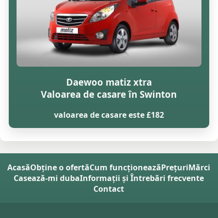
Daewoo matiz xtra
Valoarea de casare în Swinton
valoarea de casare este £182
Acasă
Obține o ofertă
Cum funcționează
Prețuri
Mărci
Casează-mi duba
Informații și Întrebări frecvente
Contact