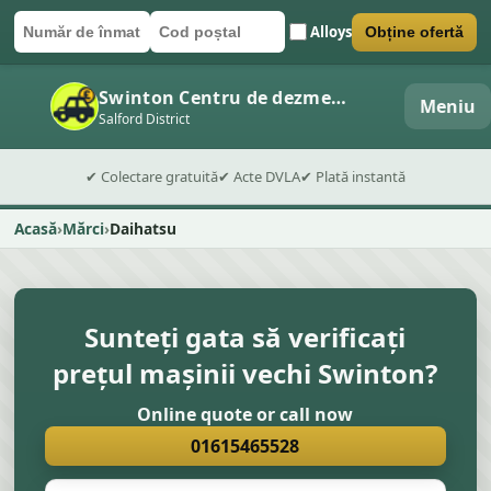
Alloys
Obține ofertă
Număr de înmatriculare
Cod poștal
Trimite formularul
Swinton Centru de dezmembrări auto
Meniu
Salford District
✔ Colectare gratuită
✔ Acte DVLA
✔ Plată instantă
Acasă
Mărci
Daihatsu
Sunteți gata să verificați
prețul mașinii vechi Swinton?
Online quote or call now
01615465528