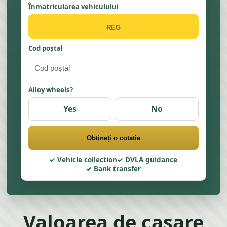
Înmatricularea vehiculului
Cod poștal
Alloy wheels?
Yes
No
Obțineți o cotație
Vehicle collection
DVLA guidance
Bank transfer
Valoarea de casare