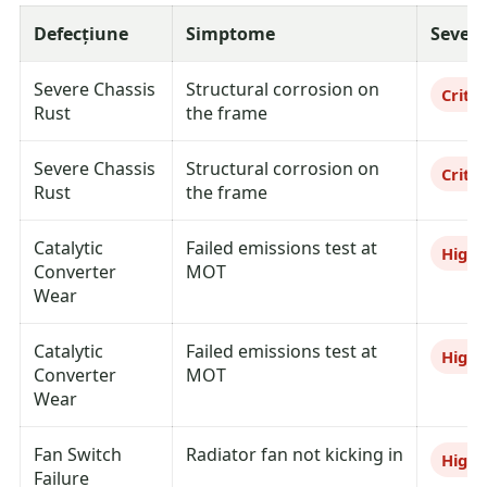
Defecțiune
Simptome
Severi
Severe Chassis
Structural corrosion on
Critic
Rust
the frame
Severe Chassis
Structural corrosion on
Critic
Rust
the frame
Catalytic
Failed emissions test at
High
Converter
MOT
Wear
Catalytic
Failed emissions test at
High
Converter
MOT
Wear
Fan Switch
Radiator fan not kicking in
High
Failure