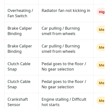
Overheating /
Radiator fan not kicking in
High
Fan Switch
Brake Caliper
Car pulling / Burning
Medi
Binding
smell from wheels
Brake Caliper
Car pulling / Burning
Medi
Binding
smell from wheels
Clutch Cable
Pedal goes to the floor /
Medi
Snap
No gear selection
Clutch Cable
Pedal goes to the floor /
Medi
Snap
No gear selection
Crankshaft
Engine stalling / Difficult
Medi
Sensor
hot starts