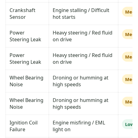
Crankshaft
Engine stalling / Difficult
Medi
Sensor
hot starts
Power
Heavy steering / Red fluid
Medi
Steering Leak
on drive
Power
Heavy steering / Red fluid
Medi
Steering Leak
on drive
Wheel Bearing
Droning or humming at
Medi
Noise
high speeds
Wheel Bearing
Droning or humming at
Medi
Noise
high speeds
Ignition Coil
Engine misfiring / EML
Low
Failure
light on