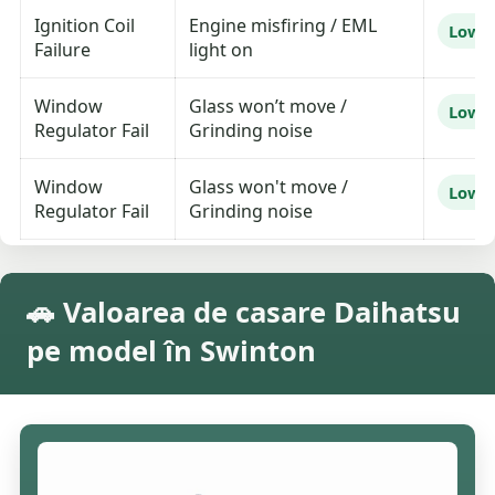
Ignition Coil
Engine misfiring / EML
Low
Failure
light on
Window
Glass won’t move /
Low
Regulator Fail
Grinding noise
Window
Glass won't move /
Low
Regulator Fail
Grinding noise
🚗 Valoarea de casare Daihatsu
pe model în Swinton