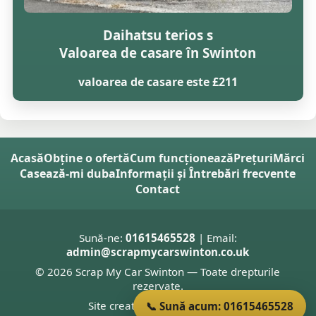
Daihatsu terios s
Valoarea de casare în Swinton
valoarea de casare este £211
Acasă
Obține o ofertă
Cum funcționează
Prețuri
Mărci
Casează-mi duba
Informații și Întrebări frecvente
Contact
Sună-ne:
01615465528
| Email:
admin@scrapmycarswinton.co.uk
© 2026 Scrap My Car Swinton — Toate drepturile
rezervate.
Site creat de
Donnie Welsh
📞 Sună acum: 01615465528