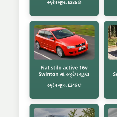
સ્ક્રેપ મૂલ્ય £286 છે
Fiat stilo active 16v
Swinton માં સ્ક્રેપ મૂલ્ય
S
સ્ક્રેપ મૂલ્ય £246 છે