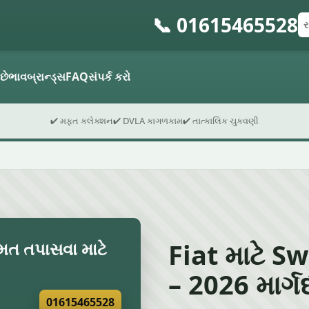
📞 01615465528
રજ
પો
ફો
 છે
ભાવ
બ્રાન્ડ્સ
FAQ
સંપર્ક કરો
✔ મફત કલેક્શન
✔ DVLA કાગળકામ
✔ તાત્કાલિક ચુકવણી
Fiat માટે Swi
ંમત તપાસવા માટે
– 2026 માર્ગદ
01615465528