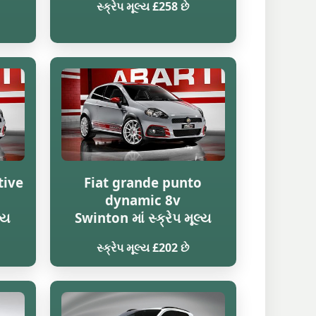
સ્ક્રેપ મૂલ્ય £258 છે
tive
Fiat grande punto
dynamic 8v
્ય
Swinton માં સ્ક્રેપ મૂલ્ય
સ્ક્રેપ મૂલ્ય £202 છે