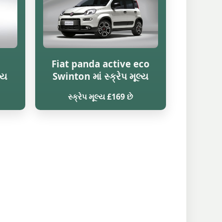
Fiat panda active eco
્ય
Swinton માં સ્ક્રેપ મૂલ્ય
સ્ક્રેપ મૂલ્ય £169 છે