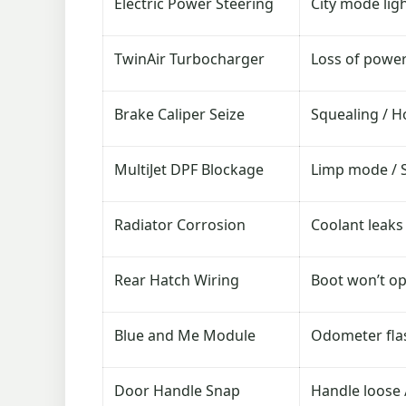
Electric Power Steering
City mode lig
TwinAir Turbocharger
Loss of power
Brake Caliper Seize
Squealing / H
MultiJet DPF Blockage
Limp mode / 
Radiator Corrosion
Coolant leaks
Rear Hatch Wiring
Boot won’t ope
Blue and Me Module
Odometer fla
Door Handle Snap
Handle loose 