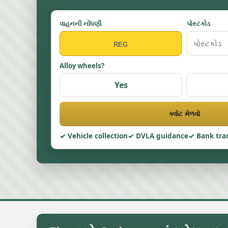
વાહનની નોંધણી
પોસ્ટકોડ
Alloy wheels?
Yes
ક્વોટ મેળવો
Vehicle collection
DVLA guidance
Bank tra