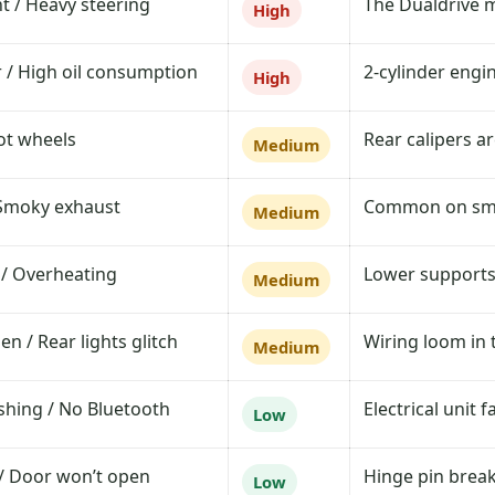
ht / Heavy steering
The Dualdrive m
High
 / High oil consumption
2-cylinder engi
High
ot wheels
Rear calipers ar
Medium
Smoky exhaust
Common on small
Medium
 / Overheating
Lower supports 
Medium
n / Rear lights glitch
Wiring loom in 
Medium
shing / No Bluetooth
Electrical unit f
Low
/ Door won’t open
Hinge pin breaks
Low