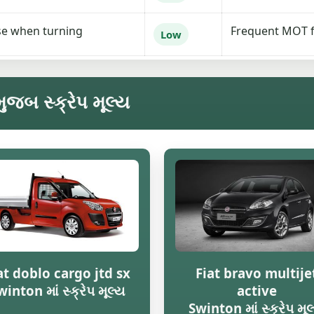
se when turning
Frequent MOT f
Low
ુજબ સ્ક્રેપ મૂલ્ય
at doblo cargo jtd sx
Fiat bravo multije
winton માં સ્ક્રેપ મૂલ્ય
active
Swinton માં સ્ક્રેપ મૂલ