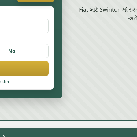
Fiat માટે Swinton માં સ્ક
અને
No
nsfer