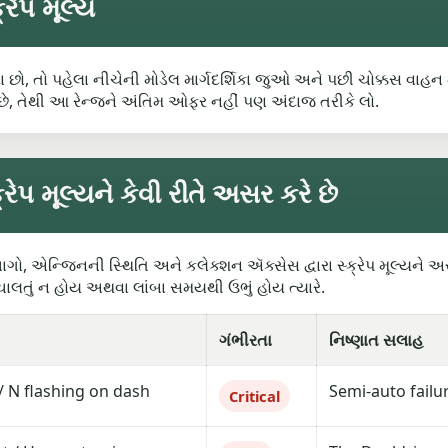
રેપ મૂલ્ય
હ્યા છો, તો પહેલા નીચેની મોડેલ માર્ગદર્શિકા જુઓ અને પછી ચોક્કસ વાહન
, તેથી આ રેન્જને અંતિમ ઓફર નહીં પણ અંદાજ તરીકે લો.
ેપ મૂલ્યને કેવી રીતે અસર કરે છે
 એન્જિનની સ્થિતિ અને કલેક્શન ઍક્સેસ દ્વારા સ્ક્રેપ મૂલ્યને અસર 
ન ચાલતું ન હોય અથવા લાંબા સમયથી ઉભું હોય ત્યારે.
ગંભીરતા
નિષ્ણાત સલાહ
/ N flashing on dash
Semi-auto failu
Critical