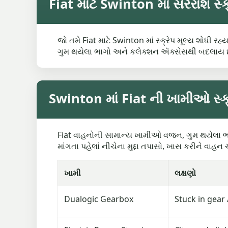
Fiat માટે Swinton માં સરેરાશ સ્ક્
જો તમે Fiat માટે Swinton માં સ્ક્રેપ મૂલ્ય શોધી ર
ગુમ થયેલા ભાગો અને કલેક્શન ઍક્સેસથી બદલાય છે
Swinton માં Fiat ની ખામીઓ સ્ક્ર
Fiat વાહનોની સામાન્ય ખામીઓ વજન, ગુમ થયેલા ભાગો,
માંગતા પહેલાં નીચેના મુદ્દા તપાસો, ખાસ કરીને વાહ
ખામી
લક્ષણો
Dualogic Gearbox
Stuck in gear 