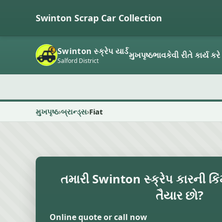
Swinton Scrap Car Collection
Swinton સ્ક્રેપ યાર્ડ
મુખપૃષ્ઠ
ભાવ
કેવી રીતે કાર્ય કરે
Salford District
મુખપૃષ્ઠ
બ્રાન્ડ્સ
Fiat
તમારી Swinton સ્ક્રેપ કારની કિ
તૈયાર છો?
Online quote or call now