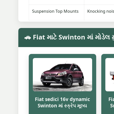
Suspension Top Mounts
Knocking noi
🚗 Fiat માટે Swinton માં મોડેલ મ
Fiat sedici 16v dynamic
Fi
Swinton માં સ્ક્રેપ મૂલ્ય
S