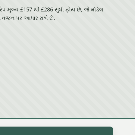
્રેપ મૂલ્ય £157 થી £286 સુધી હોય છે, જે મોડેલ
 વજન પર આધાર રાખે છે.